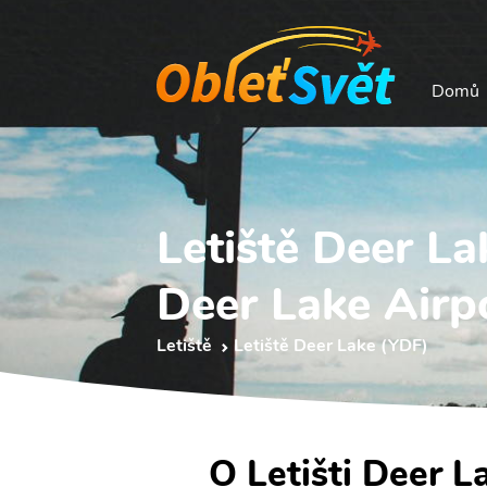
Domů
Letiště Deer L
Deer Lake Airp
Letiště
Letiště Deer Lake (YDF)
O Letišti Deer L