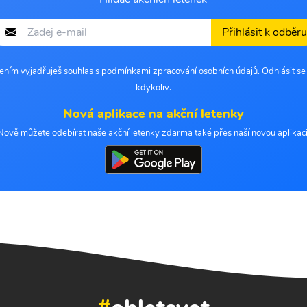
Přihlásit k odběru
šením vyjadřuješ souhlas s podmínkami zpracování osobních údajů. Odhlásit s
kdykoliv.
Nová aplikace na akční letenky
Nově můžete odebírat naše akční letenky zdarma také přes naší novou aplikaci