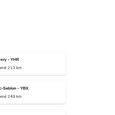
ery - YHR
lené 213 km
c-Sablon - YBX
lené 249 km