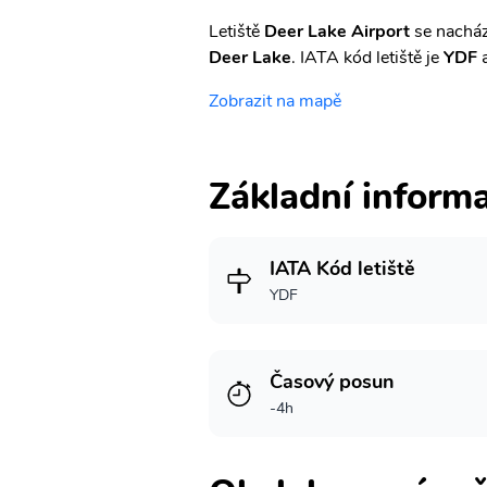
Letiště
Deer Lake Airport
se nacház
Deer Lake
. IATA kód letiště je
YDF
a
Zobrazit na mapě
Základní inform
IATA Kód letiště
YDF
Časový posun
-4h