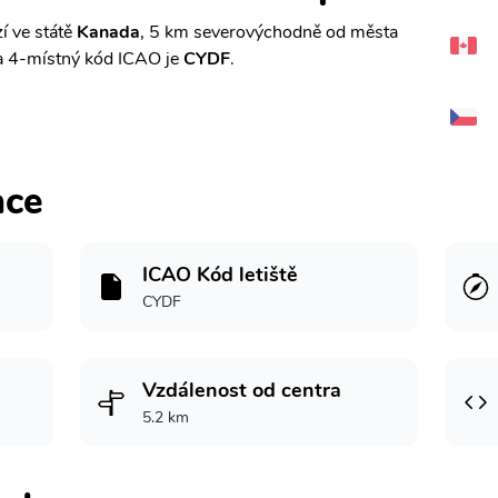
í ve státě
Kanada
, 5 km severovýchodně od města
 4-místný kód ICAO je
CYDF
.
ace
ICAO Kód letiště
CYDF
Vzdálenost od centra
5.2 km