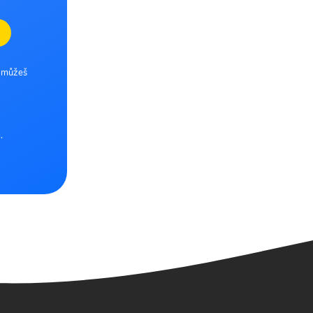
e můžeš
.