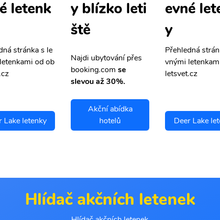
é letenk
evné let
y blízko leti
y
ště
dná stránka s le
Přehledná strán
Najdi ubytování přes
letenkami od ob
vnými letenkam
booking.com
se
.cz
letsvet.cz
slevou až 30%.
Akční abídka
 Lake letenky
hotelů
Deer Lake le
Hlídač akčních letenek
Hlídač akčních letenek