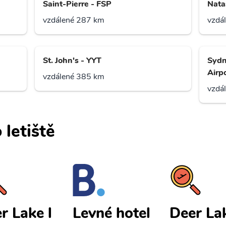
Saint-Pierre - FSP
Nata
vzdálené 287 km
vzdá
St. John's - YYT
Sydn
Airp
vzdálené 385 km
vzdá
 letiště
r Lake l
Deer Lak
Levné hotel