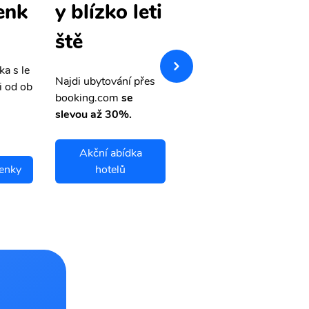
enk
evné letenk
y blízko leti
y
ště
ka s le
Přehledná stránka s le
Najdi ubytování přes
i od ob
vnými letenkami od ob
booking.com
se
letsvet.cz
slevou až 30%.
Akční abídka
tenky
hotelů
Deer Lake letenky