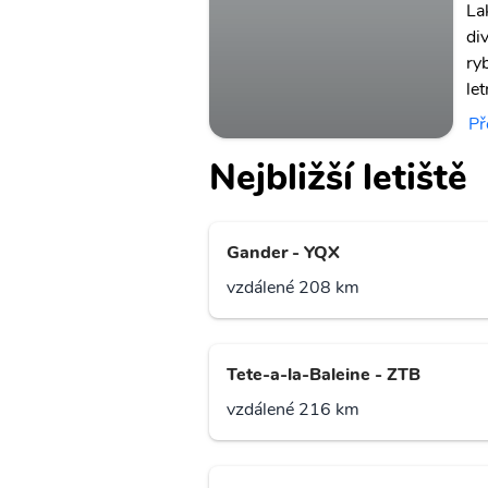
La
di
ry
le
Př
Nejbližší letiště
Gander - YQX
vzdálené 208 km
Tete-a-la-Baleine - ZTB
vzdálené 216 km