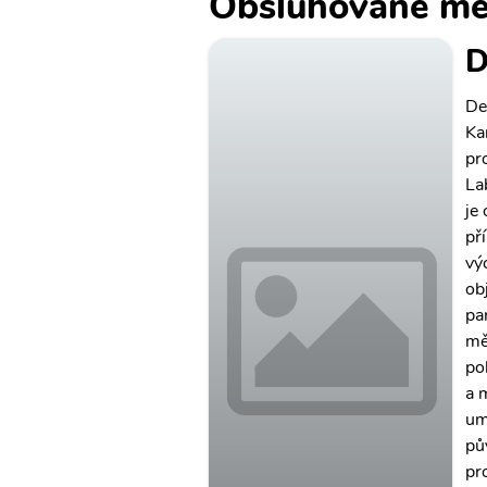
Obsluhované mě
D
De
Ka
pr
La
je
př
vý
ob
pa
mě
po
a 
um
pů
pr