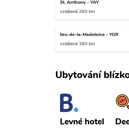
St. Anthony - YAY
vzdálené 260 km
Iles-de-la-Madeleine - YGR
vzdálené 380 km
Ubytování blízko
Deer Lake l
Dee
Levné hotel