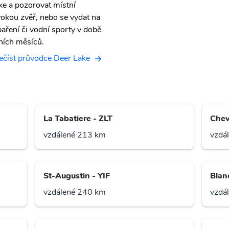
ke a pozorovat místní
vokou zvěř, nebo se vydat na
baření či vodní sporty v době
tních měsíců.
ečíst průvodce Deer Lake
La Tabatiere - ZLT
Chev
vzdálené 213 km
vzdá
St-Augustin - YIF
Blan
vzdálené 240 km
vzdá