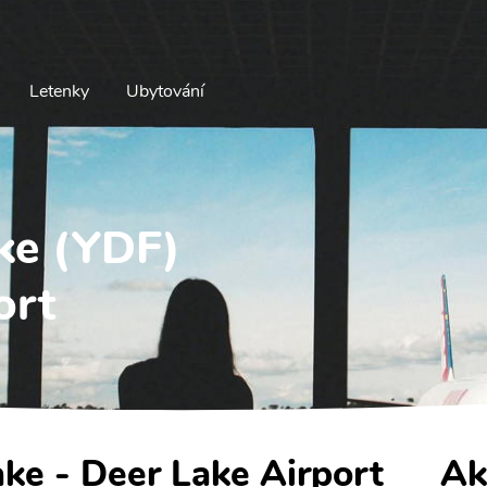
Letenky
Ubytování
ake (YDF)
ort
ake - Deer Lake Airport
Ak