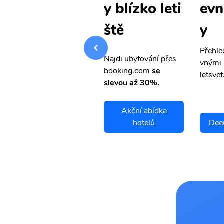
evné letenk
evn
y blízko leti
y
y
ště
Přehledná stránka s le
Přehle
Najdi ubytování přes
vnými letenkami od ob
vnými 
booking.com
se
letsvet.cz
letsvet
slevou až 30%.
Akční abídka
Deer Lake letenky
hotelů
Deer