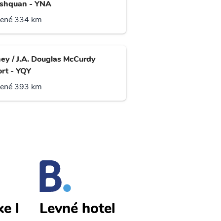
shquan - YNA
lené 334 km
ey / J.A. Douglas McCurdy
ort - YQY
lené 393 km
e l
Deer Lake l
Levné hotel