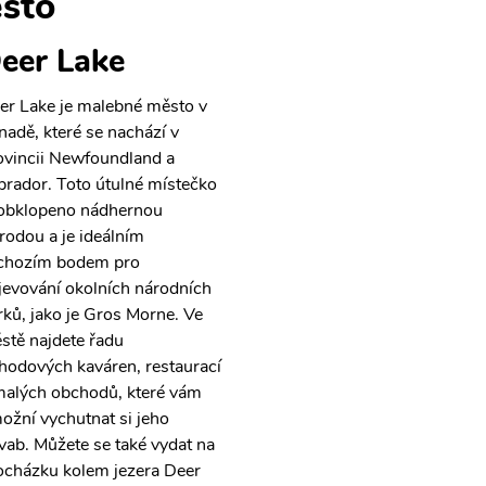
sto
eer Lake
er Lake je malebné město v
nadě, které se nachází v
ovincii Newfoundland a
brador. Toto útulné místečko
 obklopeno nádhernou
írodou a je ideálním
chozím bodem pro
jevování okolních národních
rků, jako je Gros Morne. Ve
stě najdete řadu
hodových kaváren, restaurací
malých obchodů, které vám
ožní vychutnat si jeho
vab. Můžete se také vydat na
ocházku kolem jezera Deer