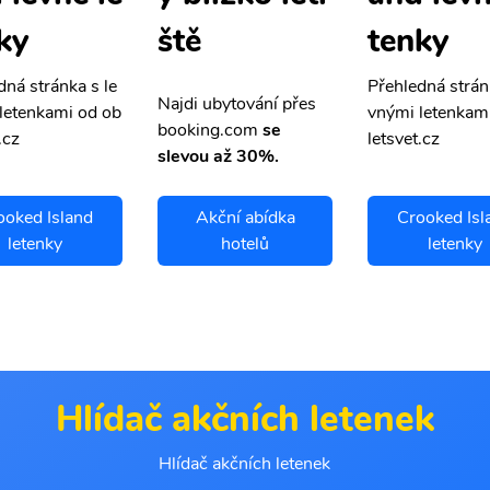
ky
tenky
ště
dná stránka s le
Přehledná strán
Najdi ubytování přes
letenkami od ob
vnými letenkam
booking.com
se
.cz
letsvet.cz
slevou až 30%.
ooked Island
Akční abídka
Crooked Isl
letenky
hotelů
letenky
Hlídač akčních letenek
Hlídač akčních letenek