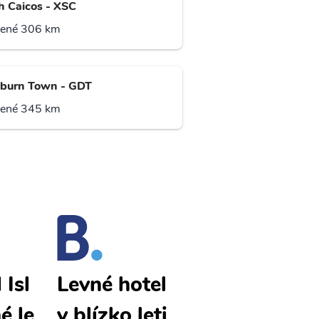
h Caicos - XSC
lené 306 km
burn Town - GDT
lené 345 km
Isl
Crooked Isl
Levné hotel
é le
and levné le
y blízko leti