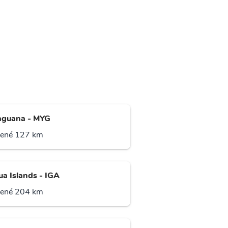
guana - MYG
lené 127 km
ua Islands - IGA
lené 204 km