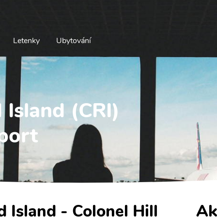
Letenky
Ubytování
 Island (CRI)
rport
 Island - Colonel Hill
Ak