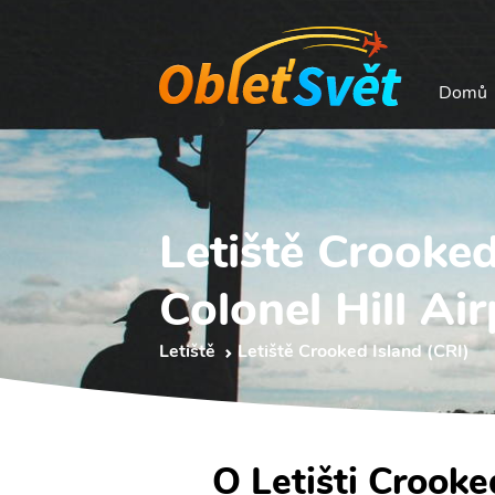
Domů
Letiště Crooked
Colonel Hill Ai
Letiště
Letiště Crooked Island (CRI)
O Letišti Crooked