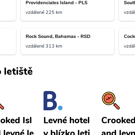
Providenciales Island - PLS
Sout
vzdálené 225 km
vzdá
Rock Sound, Bahamas - RSD
Cock
vzdálené 313 km
vzdá
 letiště
oked Isl
Crooked 
Levné hotel
 levné le
and levn
y blízko leti