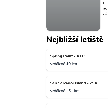
mís
au
ráj
Nejbližší letiště
Spring Point - AXP
vzdálené 40 km
San Salvador Island - ZSA
vzdálené 151 km