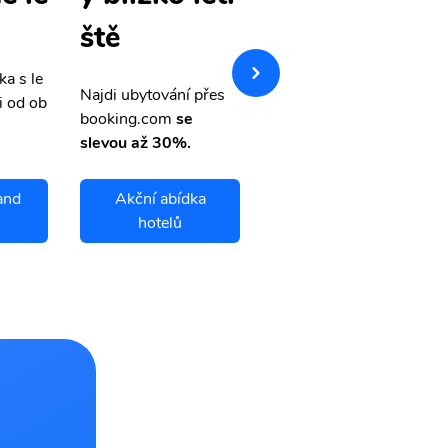
tenky
ště
ka s le
Přehledná stránka s le
Najdi ubytování přes
i od ob
vnými letenkami od ob
booking.com
se
letsvet.cz
slevou až 30%.
and
Akční abídka
Crooked Island
hotelů
letenky