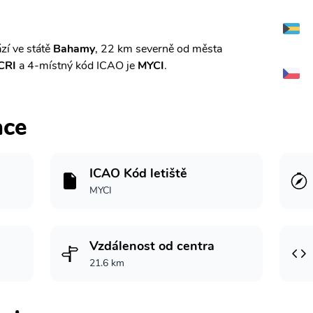
zí ve státě
Bahamy
, 22 km severně od města
CRI
a 4-místný kód ICAO je
MYCI
.
ace
ICAO Kód letiště
MYCI
Vzdálenost od centra
21.6 km