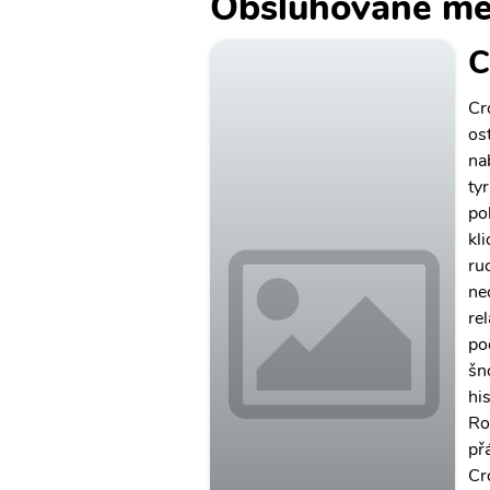
Obsluhované mě
C
Cr
os
na
ty
po
kl
ru
ne
re
po
šn
hi
Ro
př
Cr