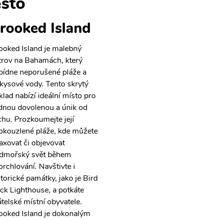
sto
rooked Island
ooked Island je malebný
trov na Bahamách, který
bídne neporušené pláže a
rkysové vody. Tento skrytý
klad nabízí ideální místo pro
idnou dovolenou a únik od
chu. Prozkoumejte její
okouzlené pláže, kde můžete
laxovat či objevovat
dmořský svět během
orchlování. Navštivte i
storické památky, jako je Bird
ck Lighthouse, a potkáte
átelské místní obyvatele.
ooked Island je dokonalým