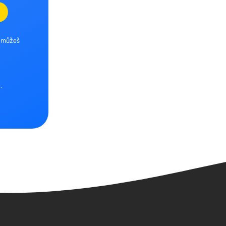
e můžeš
.