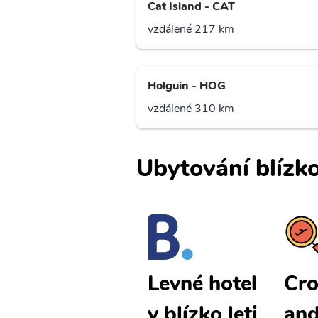
Cat Island - CAT
vzdálené 217 km
Holguin - HOG
vzdálené 310 km
Ubytování blízko
Crooked Isl
Cro
Levné hotel
and levné le
and
y blízko leti