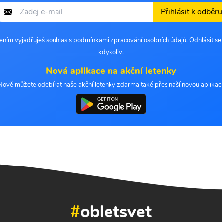
Přihlásit k odběru
šením vyjadřuješ souhlas s podmínkami zpracování osobních údajů. Odhlásit s
kdykoliv.
Nová aplikace na akční letenky
Nově můžete odebírat naše akční letenky zdarma také přes naší novou aplikaci
#
obletsvet