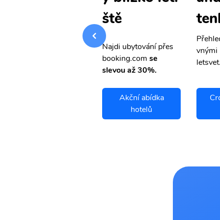
tenky
ten
ště
Přehledná stránka s le
Přehle
Najdi ubytování přes
vnými letenkami od ob
vnými 
booking.com
se
letsvet.cz
letsvet
slevou až 30%.
Crooked Island
Akční abídka
Cr
letenky
hotelů