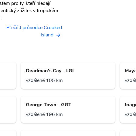
tem pro ty, kteří hledají
tentický zážitek v tropickém
i.
Přečíst průvodce Crooked
Island
Deadman's Cay - LGI
Maya
vzdálené 105 km
vzdá
George Town - GGT
Inag
vzdálené 196 km
vzdá