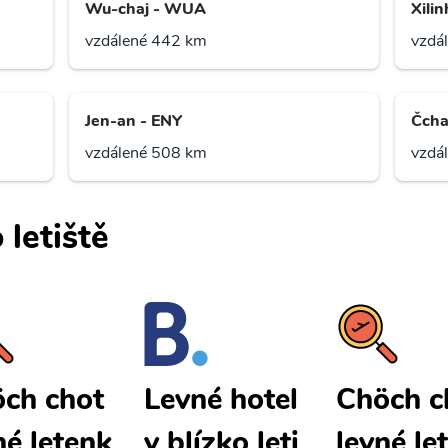
Wu-chaj - WUA
Xilin
vzdálené 442 km
vzdá
Jen-an - ENY
Čcha
vzdálené 508 km
vzdá
 letiště
ch chot
Chöch c
Levné hotel
né letenk
levné le
y blízko leti