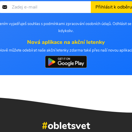
Přihlásit k odběru
šením vyjadřuješ souhlas s podmínkami zpracování osobních údajů. Odhlásit s
kdykoliv.
Nová aplikace na akční letenky
Nově můžete odebírat naše akční letenky zdarma také přes naší novou aplikaci
#
obletsvet