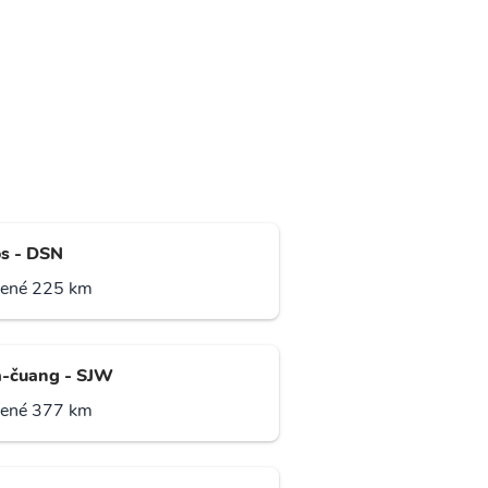
s - DSN
lené 225 km
ia-čuang - SJW
lené 377 km