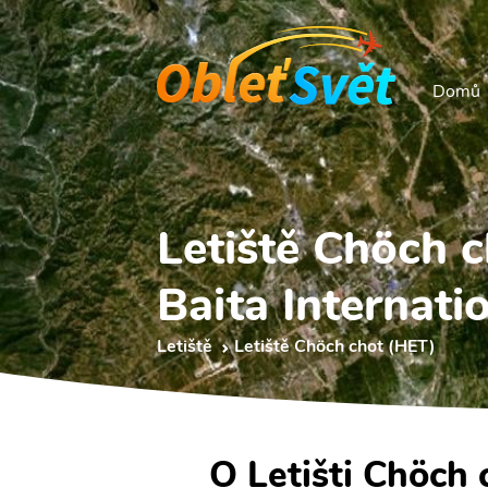
Domů
Letiště Chöch 
Baita Internati
Letiště
Letiště Chöch chot (HET)
O Letišti Chöch 