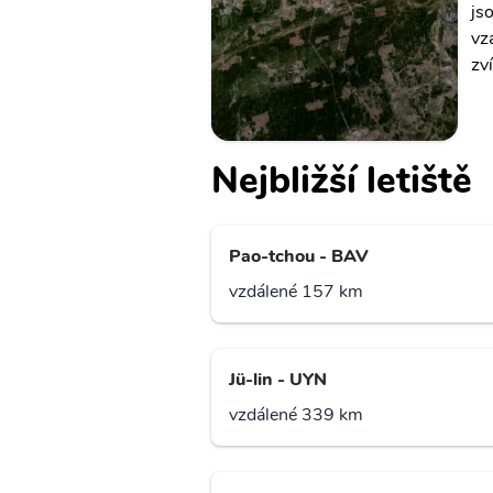
js
vz
zví
Nejbližší letiště
Pao-tchou - BAV
vzdálené 157 km
Jü-lin - UYN
vzdálené 339 km