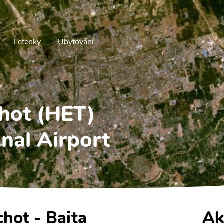
Letenky
Ubytování
chot (HET)
onal Airport
chot - Baita
Ak