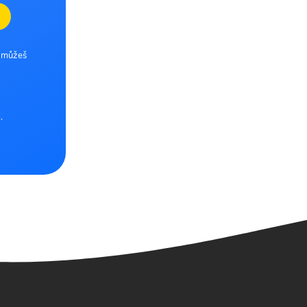
e můžeš
.