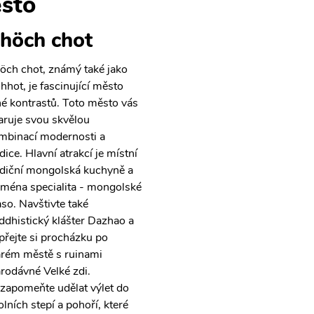
sto
höch chot
öch chot, známý také jako
hhot, je fascinující město
né kontrastů. Toto město vás
aruje svou skvělou
mbinací modernosti a
dice. Hlavní atrakcí je místní
adiční mongolská kuchyně a
jména specialita - mongolské
so. Navštivte také
ddhistický klášter Dazhao a
přejte si procházku po
arém městě s ruinami
arodávné Velké zdi.
zapomeňte udělat výlet do
olních stepí a pohoří, které