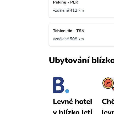
Peking - PEK
vzdálené 412 km
Tchien-ťin - TSN
vzdálené 508 km
Ubytování blízko
Chöch chot
Chö
Levné hotel
levné letenk
lev
y blízko leti