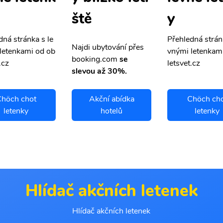
y
ště
dná stránka s le
Přehledná strán
Najdi ubytování přes
letenkami od ob
vnými letenkam
booking.com
se
.cz
letsvet.cz
slevou až 30%.
höch chot
Akční abídka
Chöch ch
letenky
hotelů
letenky
Hlídač akčních letenek
Hlídač akčních letenek