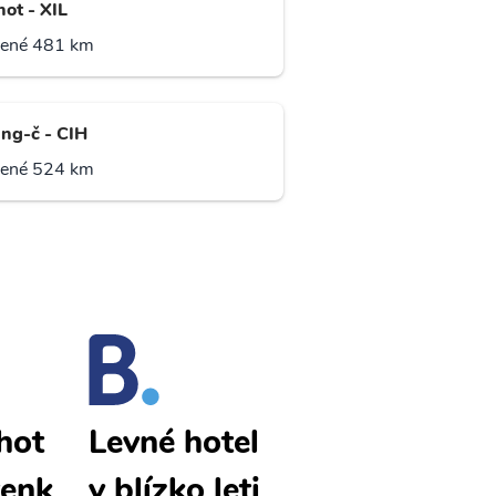
hot - XIL
lené 481 km
ng-č - CIH
lené 524 km
hot
Chöch chot
Levné hotel
tenk
levné letenk
y blízko leti