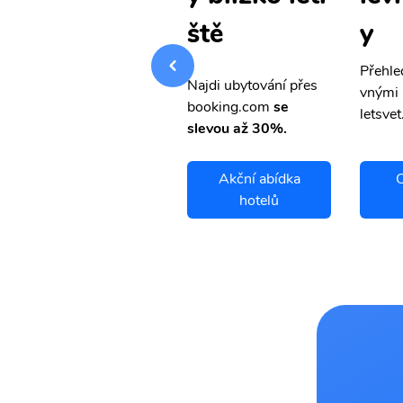
y
y
ště
Přehledná stránka s le
Přehle
Najdi ubytování přes
vnými letenkami od ob
vnými 
booking.com
se
letsvet.cz
letsvet
slevou až 30%.
Chöch chot
Akční abídka
C
letenky
hotelů