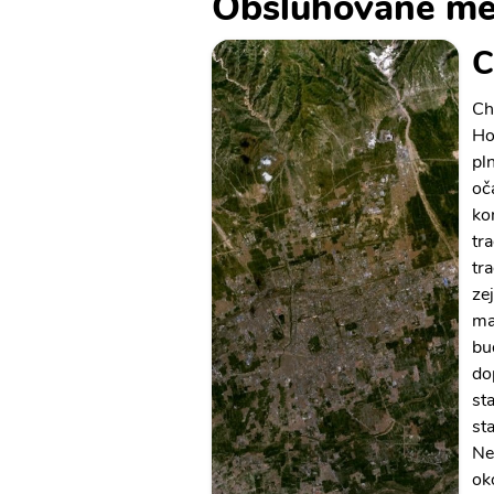
Obsluhované mě
C
Ch
Ho
pl
oč
ko
tra
tr
ze
ma
bu
do
st
st
Ne
ok