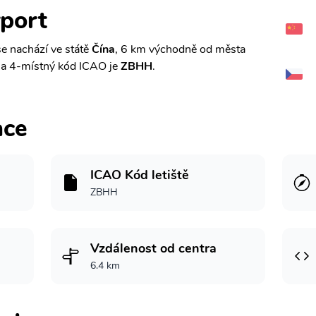
rport
e nachází ve státě
Čína
, 6 km východně od města
a 4-místný kód ICAO je
ZBHH
.
ace
ICAO Kód letiště
ZBHH
Vzdálenost od centra
6.4 km