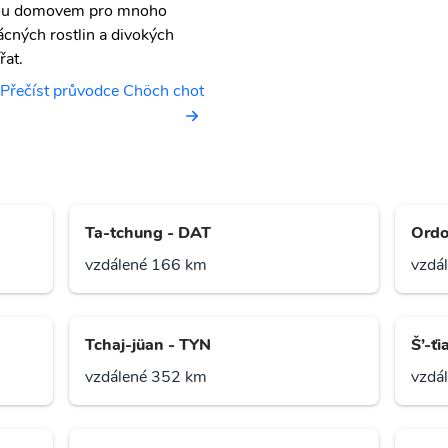
ou domovem pro mnoho
ácných rostlin a divokých
řat.
Přečíst průvodce Chöch chot
Ta-tchung - DAT
Ordo
vzdálené 166 km
vzdá
Tchaj-jüan - TYN
Š’-ť
vzdálené 352 km
vzdá