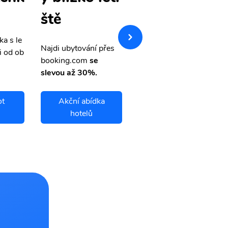
y
ště
ka s le
Přehledná stránka s le
Najdi ubytování přes
i od ob
vnými letenkami od ob
booking.com
se
letsvet.cz
slevou až 30%.
ot
Akční abídka
Chöch chot
hotelů
letenky