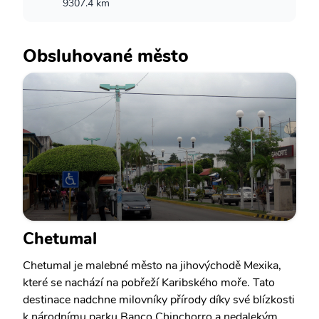
9307.4 km
Obsluhované město
Chetumal
Chetumal je malebné město na jihovýchodě Mexika,
které se nachází na pobřeží Karibského moře. Tato
destinace nadchne milovníky přírody díky své blízkosti
k národnímu parku Banco Chinchorro a nedalekým