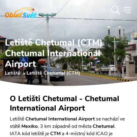
Letiště Chetumal (CTM)
Chetumal International
Airport
Letiště
Letiště Chetumal (CTM)
O Letišti Chetumal - Chetumal
International Airport
Letiště
Chetumal International Airport
se nachází ve
státě
Mexiko
, 3 km západně od města
Chetumal
.
IATA kód letiště je
CTM
a 4-místný kód ICAO je