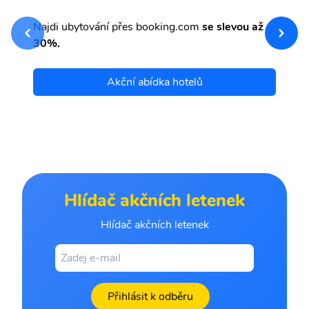
sv
Př
Najdi ubytování přes booking.com
se slevou až
et
30%.
Akční abídka hotelů
Hlídač akčních letenek
Hlídač akčních letenek
Přihlásit k odběru