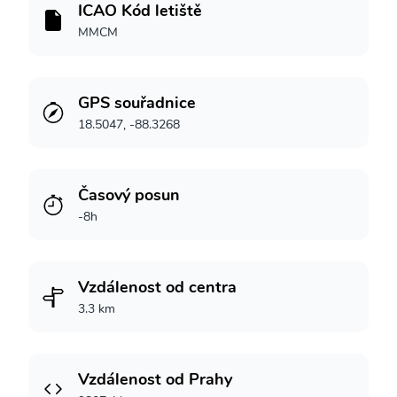
ICAO Kód letiště
MMCM
GPS souřadnice
18.5047, -88.3268
Časový posun
-8h
Vzdálenost od centra
3.3 km
Vzdálenost od Prahy