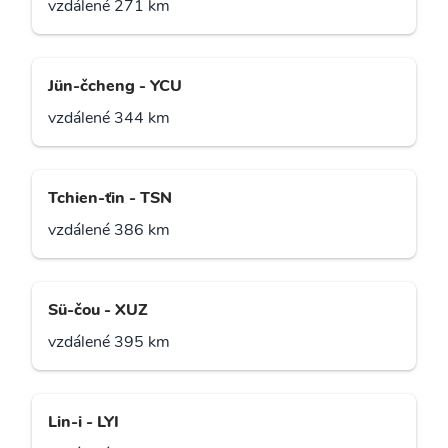
vzdálené 271 km
Jün-čcheng - YCU
vzdálené 344 km
Tchien-ťin - TSN
vzdálené 386 km
Sü-čou - XUZ
vzdálené 395 km
Lin-i - LYI