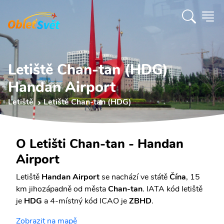
Letiště Chan-tan (HDG)
Handan Airport
Letiště
Letiště Chan-tan (HDG)
O Letišti Chan-tan - Handan
Airport
Letiště
Handan Airport
se nachází ve státě
Čína
, 15
km jihozápadně od města
Chan-tan
. IATA kód letiště
je
HDG
a 4-místný kód ICAO je
ZBHD
.
Zobrazit na mapě