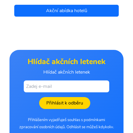
Akční abídka hotelů
Hlídač akčních letenek
Hlídač akčních letenek
Přihlásit k odběru
Přihlášením vyjadřuješ souhlas s podmínkami
zpracování osobních údajů. Odhlásit se můžeš kdykoliv.