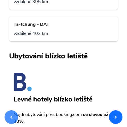
vzdálené 395 km
Ta-tchung - DAT
vzdálené 402 km
Ubytování blízko letiště
C
Levné hotely blízko letiště
sv
Př
Najdi ubytování přes booking.com
se slevou až
et
30%.