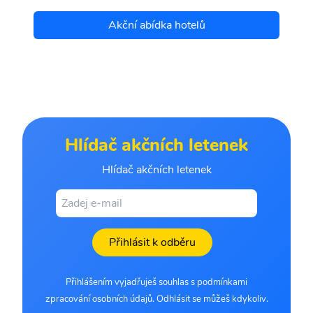
Akční abídka hotelů
Hlídač akčních letenek
Hlídač akčních letenek
Přihlásit k odběru
Přihlášením vyjadřuješ souhlas s podmínkami
zpracování osobních údajů. Odhlásit se můžeš kdykoliv.