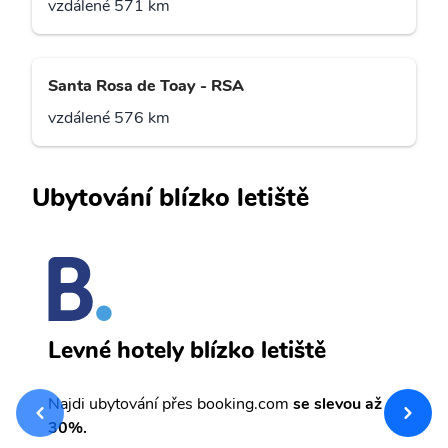
vzdálené 571 km
Santa Rosa de Toay - RSA
vzdálené 576 km
Ubytování blízko letiště
B
Levné hotely blízko letiště
sv
Př
Najdi ubytování přes booking.com
se slevou až
et
30%.