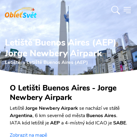
Letiště Buenos Aires (AEP)
Jorge Newbery Airpark
Letiště
Letiště Buenos Aires (AEP)
O Letišti Buenos Aires - Jorge
Newbery Airpark
Letiště
Jorge Newbery Airpark
se nachází ve státě
Argentina
, 6 km severně od města
Buenos Aires
.
IATA kód letiště je
AEP
a 4-místný kód ICAO je
SABE
.
Zobrazit na mapě