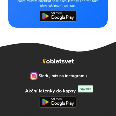
Nově můžete odebírat naše akční letenky zdarma také
přes naší novou aplikaci.
#
obletsvet
Sleduj nás na instagramu
Novinka
Akční letenky do kapsy