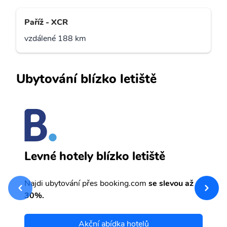
Paříž - XCR
vzdálené 188 km
Ubytování blízko letiště
B
Levné hotely blízko letiště
sv
Př
Najdi ubytování přes booking.com
se slevou až
et
30%.
Akční abídka hotelů