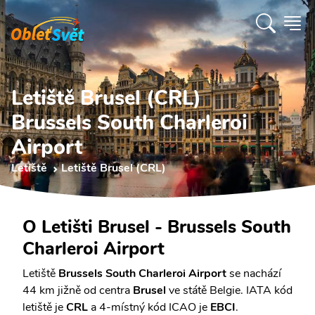
Letiště Brusel (CRL)
Brussels South Charleroi
Airport
Letiště
Letiště Brusel (CRL)
O Letišti Brusel - Brussels South
Charleroi Airport
Letiště
Brussels South Charleroi Airport
se nachází
44 km jižně od centra
Brusel
ve státě Belgie. IATA kód
letiště je
CRL
a 4-místný kód ICAO je
EBCI
.