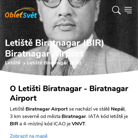
Letiště Biratnagar (BIR)
Biratnagar Airport
Letiště
Letiště Biratnagar (BIR)
O Letišti Biratnagar - Biratnagar
Airport
Letiště
Biratnagar Airport
se nachází ve státě
Nepál
,
3 km severně od města
Biratnagar
. IATA kód letiště je
BIR
a 4-místný kód ICAO je
VNVT
.
Zobrazit na mapě