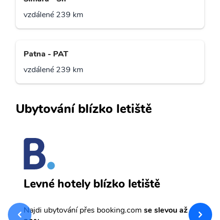
vzdálené 239 km
Patna - PAT
vzdálené 239 km
Ubytování blízko letiště
B
Levné hotely blízko letiště
sv
Př
Najdi ubytování přes booking.com
se slevou až
et