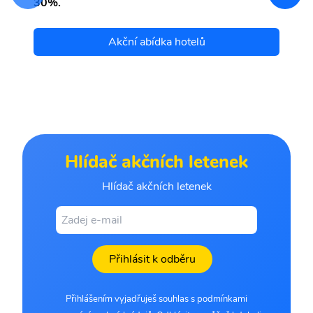
30%.
Akční abídka hotelů
Hlídač akčních letenek
Hlídač akčních letenek
Přihlásit k odběru
Přihlášením vyjadřuješ souhlas s podmínkami