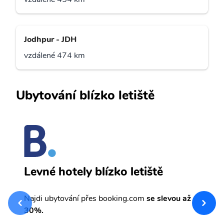
Jodhpur - JDH
vzdálené 474 km
Ubytování blízko letiště
B
Levné hotely blízko letiště
sv
Př
Najdi ubytování přes booking.com
se slevou až
et
30%.