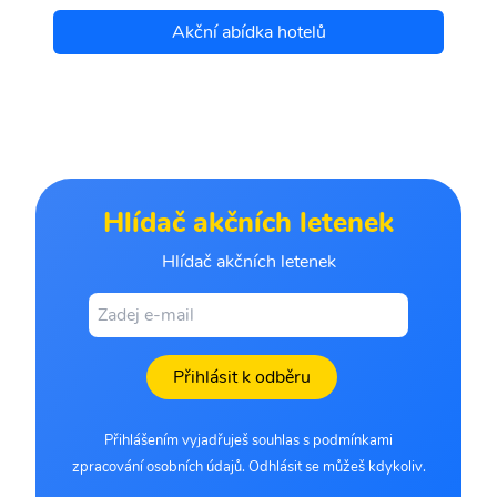
Akční abídka hotelů
Hlídač akčních letenek
Hlídač akčních letenek
Přihlásit k odběru
Přihlášením vyjadřuješ souhlas s podmínkami
zpracování osobních údajů. Odhlásit se můžeš kdykoliv.