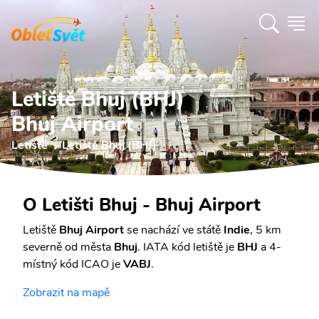
Letiště Bhuj (BHJ)
Bhuj Airport
Letiště
Letiště Bhuj (BHJ)
O Letišti Bhuj - Bhuj Airport
Letiště
Bhuj Airport
se nachází ve státě
Indie
, 5 km
severně od města
Bhuj
. IATA kód letiště je
BHJ
a 4-
místný kód ICAO je
VABJ
.
Zobrazit na mapě