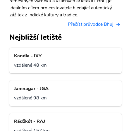
řemeslných výrobků a vzácných artefaktů. Bhuj je
ideálním cílem pro cestovatele hledající autentický
zážitek z indické kultury a tradice.
Přečíst průvodce Bhuj
Nejbližší letiště
Kandla - IXY
vzdálené 48 km
Jamnagar - JGA
vzdálené 98 km
Rádžkót - RAJ
vzdálené 157 km