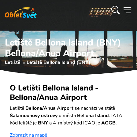
Letiště Bellona Island (BNY)
Bellona/Anua Airport
Letiště
Letiště Bellona Island (BNY)
O Letišti Bellona Island -
Bellona/Anua Airport
Letiště
Bellona/Anua Airport
se nachází ve státě
Šalamounovy ostrovy
u města
Bellona Island
. IATA
kód letiště je
BNY
a 4-místný kód ICAO je
AGGB
.
Zobrazit na mapě