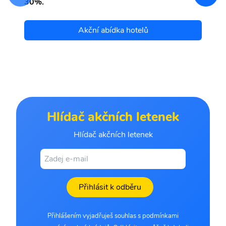
30%.
Akční abídka hotelů
Hlídač akčních letenek
Hlídač akčních letenek
Přihlásit k odběru
Přihlášením vyjadřuješ souhlas s podmínkami