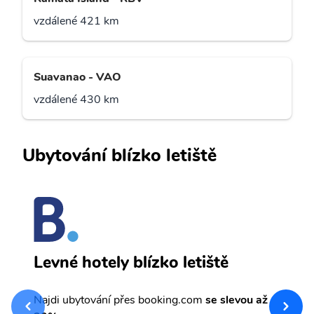
vzdálené 421 km
Suavanao - VAO
vzdálené 430 km
Ubytování blízko letiště
B
Levné hotely blízko letiště
sv
Př
Najdi ubytování přes booking.com
se slevou až
et