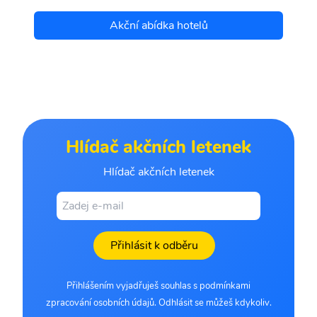
Akční abídka hotelů
Hlídač akčních letenek
Hlídač akčních letenek
Přihlásit k odběru
Přihlášením vyjadřuješ souhlas s podmínkami
zpracování osobních údajů. Odhlásit se můžeš kdykoliv.