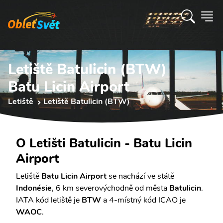
Letiště Batulicin (BTW)
Batu Licin Airport
Letiště
Letiště Batulicin (BTW)
O Letišti Batulicin - Batu Licin
Airport
Letiště
Batu Licin Airport
se nachází ve státě
Indonésie
, 6 km severovýchodně od města
Batulicin
.
IATA kód letiště je
BTW
a 4-místný kód ICAO je
WAOC
.