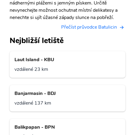
nádhernými plážemi s jemným pískem. Určitě
nevynechejte možnost ochutnat místní delikatesy a
nenechte si ujít úžasné západy slunce na pobřeží.
Přečíst průvodce Batulicin
Nejbližší letiště
Laut Island - KBU
vzdálené 23 km
Banjarmasin - BDJ
vzdálené 137 km
Balikpapan - BPN