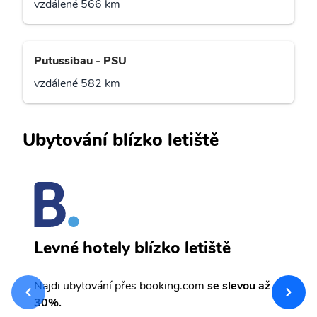
vzdálené 566 km
Putussibau - PSU
vzdálené 582 km
Ubytování blízko letiště
B
Levné hotely blízko letiště
sv
Př
Najdi ubytování přes booking.com
se slevou až
et
30%.