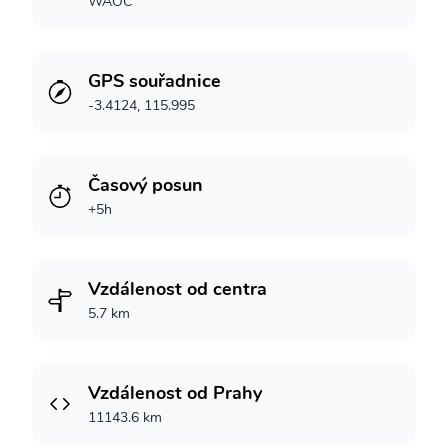
WAOC
GPS souřadnice
-3.4124, 115.995
Časový posun
+5h
Vzdálenost od centra
5.7 km
Vzdálenost od Prahy
11143.6 km