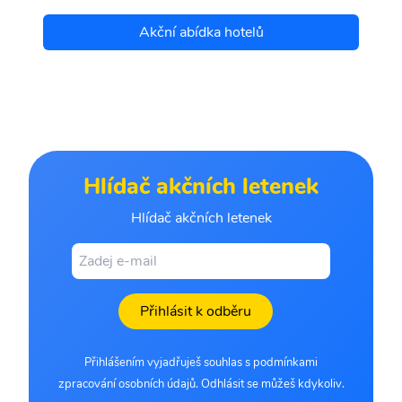
Akční abídka hotelů
Hlídač akčních letenek
Hlídač akčních letenek
Přihlásit k odběru
Přihlášením vyjadřuješ souhlas s podmínkami
zpracování osobních údajů. Odhlásit se můžeš kdykoliv.