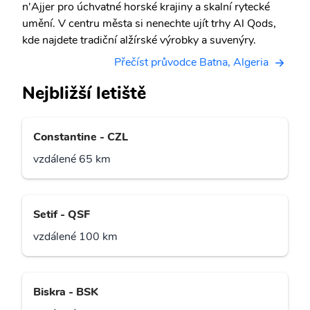
n'Ajjer pro úchvatné horské krajiny a skalní rytecké
umění. V centru města si nenechte ujít trhy Al Qods,
kde najdete tradiční alžírské výrobky a suvenýry.
Přečíst průvodce Batna, Algeria
Nejbližší letiště
Constantine - CZL
vzdálené 65 km
Setif - QSF
vzdálené 100 km
Biskra - BSK