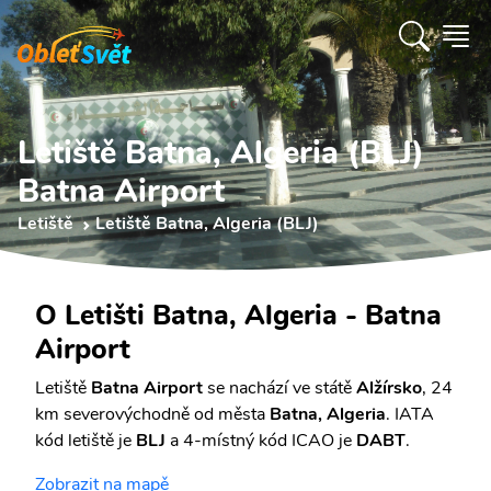
Letiště Batna, Algeria (BLJ)
Batna Airport
Letiště
Letiště Batna, Algeria (BLJ)
O Letišti Batna, Algeria - Batna
Airport
Letiště
Batna Airport
se nachází ve státě
Alžírsko
, 24
km severovýchodně od města
Batna, Algeria
. IATA
kód letiště je
BLJ
a 4-místný kód ICAO je
DABT
.
Zobrazit na mapě