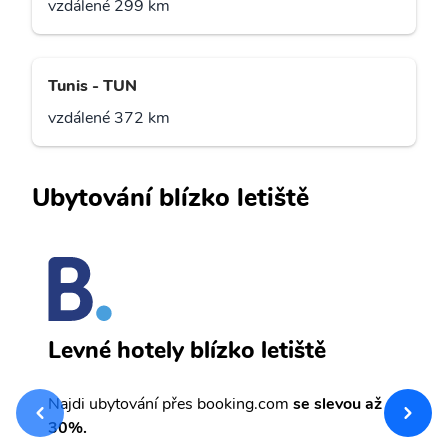
vzdálené 299 km
Tunis - TUN
vzdálené 372 km
Ubytování blízko letiště
B
Levné hotely blízko letiště
sv
Př
Najdi ubytování přes booking.com
se slevou až
et
30%.