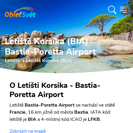
Letiště Korsika (BIA)
Bastia-Poretta Airport
Letiště
Letiště Korsika (BIA)
O Letišti Korsika - Bastia-
Poretta Airport
Letiště
Bastia-Poretta Airport
se nachází ve státě
Francie
, 16 km jižně od města
Bastia
. IATA kód
letiště je
BIA
a 4-místný kód ICAO je
LFKB
.
Zobrazit na mapě