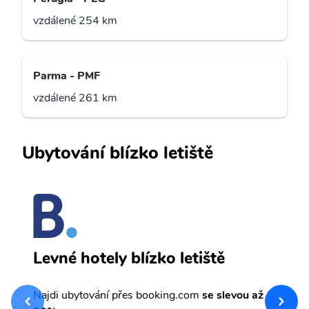
vzdálené 254 km
Parma - PMF
vzdálené 261 km
Ubytování blízko letiště
K
Levné hotely blízko letiště
sv
Př
Najdi ubytování přes booking.com
se slevou až
et