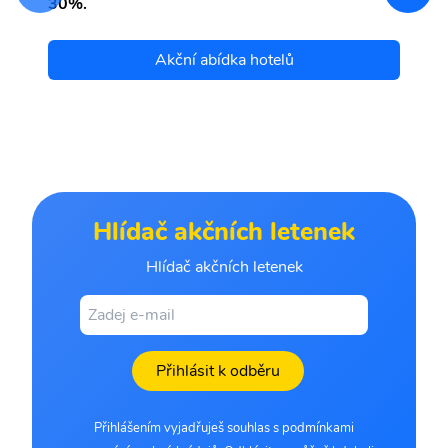
30%.
Akční abídka hotelů
Hlídač akčních letenek
Hlídač akčních letenek
Přihlásit k odběru
Přihlášením vyjadřuješ souhlas s podmínkami