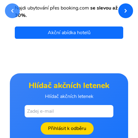
sv
Př
Najdi ubytování přes booking.com
se slevou až
et
30%.
Akční abídka hotelů
Hlídač akčních letenek
Hlídač akčních letenek
Přihlásit k odběru