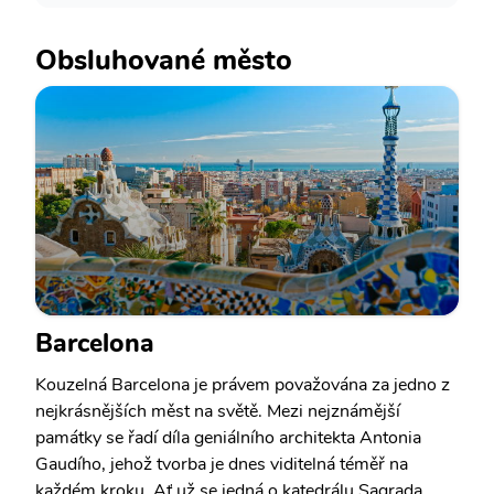
Obsluhované město
Barcelona
Kouzelná Barcelona je právem považována za jedno z
nejkrásnějších měst na světě. Mezi nejznámější
památky se řadí díla geniálního architekta Antonia
Gaudího, jehož tvorba je dnes viditelná téměř na
každém kroku. Ať už se jedná o katedrálu Sagrada