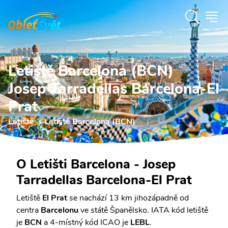
Letiště Barcelona (BCN)
Josep Tarradellas Barcelona-El
Prat
Letiště
Letiště Barcelona (BCN)
O Letišti Barcelona - Josep
Tarradellas Barcelona-El Prat
Letiště
El Prat
se nachází 13 km jihozápadně od
centra
Barcelonu
ve státě Španělsko. IATA kód letiště
je
BCN
a 4-místný kód ICAO je
LEBL
.