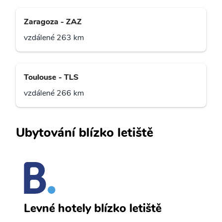
Zaragoza - ZAZ
vzdálené 263 km
Toulouse - TLS
vzdálené 266 km
Ubytování blízko letiště
B
Levné hotely blízko letiště