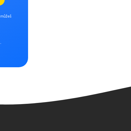
e můžeš
.