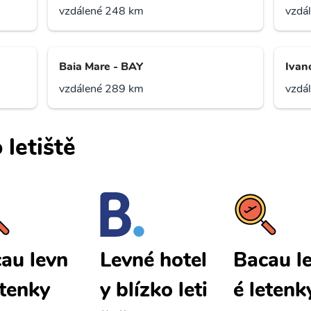
vzdálené 248 km
vzdá
Baia Mare - BAY
Ivan
vzdálené 289 km
vzdá
 letiště
au levn
Bacau l
Levné hotel
etenky
é letenk
y blízko leti