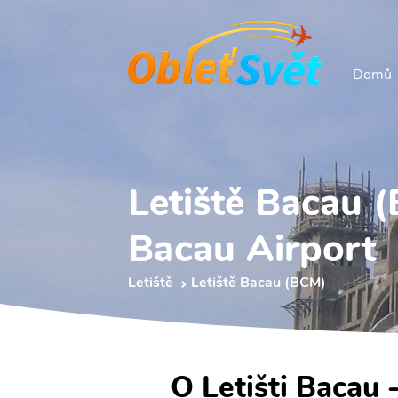
Domů
Letiště Bacau 
Bacau Airport
Letiště
Letiště Bacau (BCM)
O Letišti Bacau 