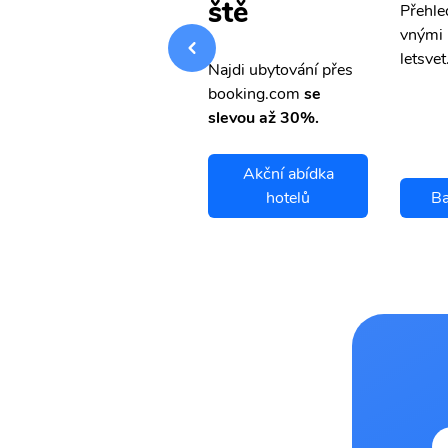
ště
Přehledná stránka s le
Přehle
vnými letenkami od ob
vnými 
letsvet.cz
letsvet
Najdi ubytování přes
booking.com
se
slevou až 30%.
Akční abídka
Bacau letenky
hotelů
Ba