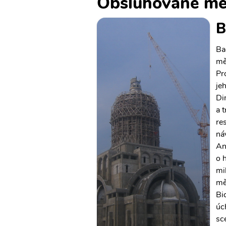
Obsluhované mě
B
Ba
mě
Pr
je
Di
a 
re
ná
An
o 
mi
mě
Bi
úc
sc