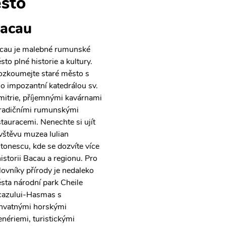
sto
acau
cau je malebné rumunské
sto plné historie a kultury.
ozkoumejte staré město s
ho impozantní katedrálou sv.
mitrie, příjemnými kavárnami
tradičními rumunskými
stauracemi. Nenechte si ujít
vštěvu muzea Iulian
tonescu, kde se dozvíte více
historii Bacau a regionu. Pro
lovníky přírody je nedaleko
sta národní park Cheile
cazului-Hasmas s
hvatnými horskými
enériemi, turistickými