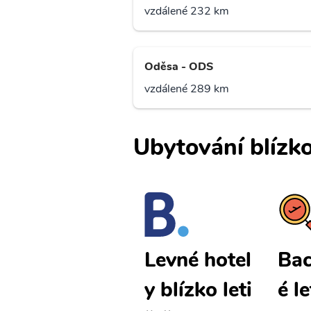
vzdálené 232 km
Oděsa - ODS
vzdálené 289 km
Ubytování blízko
Bacau levn
Bac
Levné hotel
é letenky
é l
y blízko leti