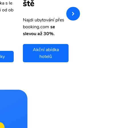
ště
ka s le
Přehledná stránka s le
i od ob
vnými letenkami od ob
letsvet.cz
Najdi ubytování přes
booking.com
se
slevou až 30%.
Akční abídka
nky
hotelů
Bacau letenky