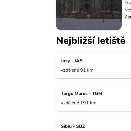
tr
ve
ča
Nejbližší letiště
Jasy - IAS
vzdálené 91 km
Targu Mures - TGM
vzdálené 191 km
Sibiu - SBZ