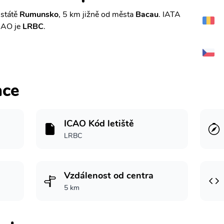
 státě
Rumunsko
, 5 km jižně od města
Bacau
. IATA
CAO je
LRBC
.
ace
ICAO Kód letiště
LRBC
Vzdálenost od centra
5 km