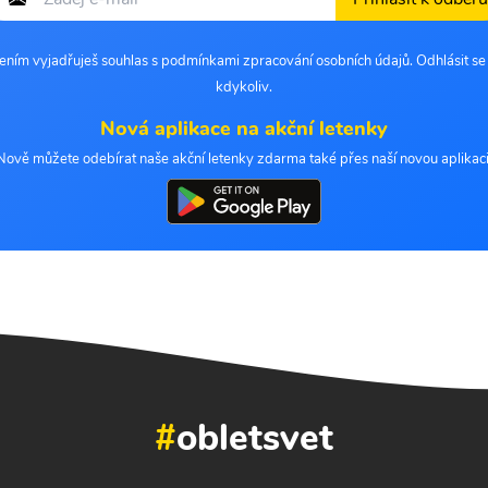
šením vyjadřuješ souhlas s podmínkami zpracování osobních údajů. Odhlásit s
kdykoliv.
Nová aplikace na akční letenky
Nově můžete odebírat naše akční letenky zdarma také přes naší novou aplikaci
#
obletsvet