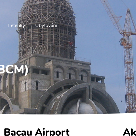
Letenky
Ubytování
(BCM)
- Bacau Airport
Ak