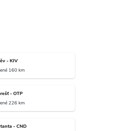
něv - KIV
lené 160 km
rešť - OTP
lené 226 km
tanta - CND