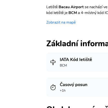
Letiště
Bacau Airport
se nachází ve
kód letiště je
BCM
a 4-místný kód I
Zobrazit na mapě
Základní inform
IATA Kód letiště
BCM
Časový posun
+1h