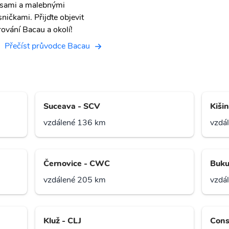
asami a malebnými
sničkami. Přijďte objevit
rování Bacau a okolí!
Přečíst průvodce Bacau
Suceava - SCV
Kiši
vzdálené 136 km
vzdá
Černovice - CWC
Buku
vzdálené 205 km
vzdá
Kluž - CLJ
Cons