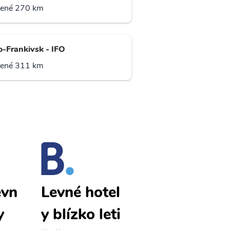
lené 270 km
o-Frankivsk - IFO
lené 311 km
evn
Bacau levn
Levné hotel
y
é letenky
y blízko leti