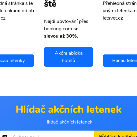
ště
dná stránka s le
Přehledná strán
letenkami od ob
vnými letenkam
.cz
letsvet.cz
Najdi ubytování přes
booking.com
se
slevou až 30%.
Akční abídka
cau letenky
hotelů
Bacau lete
Hlídač akčních letenek
Hlídač akčních letenek
Přihlásit k odběru