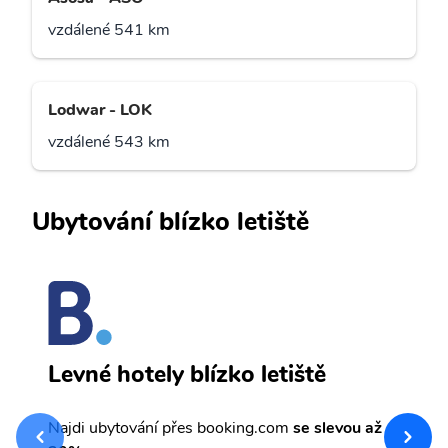
vzdálené 541 km
Lodwar - LOK
vzdálené 543 km
Ubytování blízko letiště
A
Levné hotely blízko letiště
sv
Př
Najdi ubytování přes booking.com
se slevou až
et