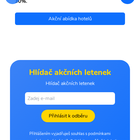
30%.
Akční abídka hotelů
Hlídač akčních letenek
Hlídač akčních letenek
Přihlásit k odběru
Přihlášením vyjadřuješ souhlas s podmínkami