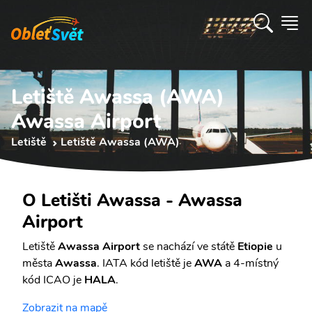
Letiště Awassa (AWA)
Awassa Airport
Letiště
Letiště Awassa (AWA)
O Letišti Awassa - Awassa
Airport
Letiště
Awassa Airport
se nachází ve státě
Etiopie
u
města
Awassa
. IATA kód letiště je
AWA
a 4-místný
kód ICAO je
HALA
.
Zobrazit na mapě