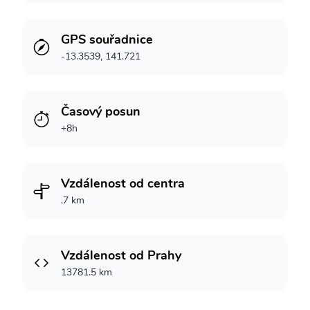
GPS souřadnice
-13.3539, 141.721
Časový posun
+8h
Vzdálenost od centra
.7 km
Vzdálenost od Prahy
13781.5 km