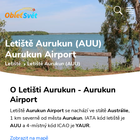
Letiště Aurukun (AUU)
Aurukun Airport
Letiště
Letiště Aurukun (AUU)
O Letišti Aurukun - Aurukun
Airport
Letiště
Aurukun Airport
se nachází ve státě
Austrálie
,
1 km severně od města
Aurukun
. IATA kód letiště je
AUU
a 4-místný kód ICAO je
YAUR
.
Zobrazit na mapě