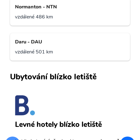
Normanton - NTN
vzdálené 486 km
Daru - DAU
vzdálené 501 km
Ubytování blízko letiště
A
Levné hotely blízko letiště
sv
Př