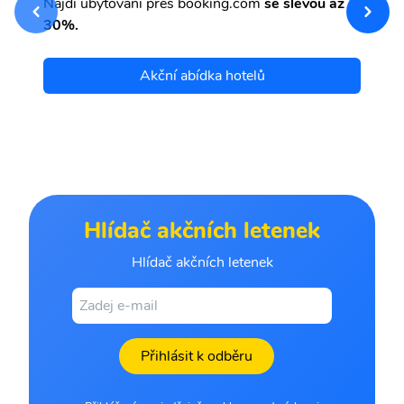
Najdi ubytování přes booking.com
se slevou až
et
30%.
Akční abídka hotelů
Hlídač akčních letenek
Hlídač akčních letenek
Přihlásit k odběru