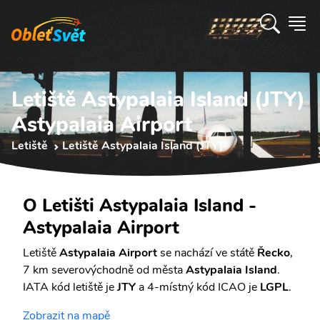
Letiště Astypalaia Island (JTY)
Astypalaia Airport
Letiště
Letiště Astypalaia Island (JTY)
O Letišti Astypalaia Island -
Astypalaia Airport
Letiště
Astypalaia Airport
se nachází ve státě
Řecko
,
7 km severovýchodně od města
Astypalaia Island
.
IATA kód letiště je
JTY
a 4-místný kód ICAO je
LGPL
.
Zobrazit na mapě