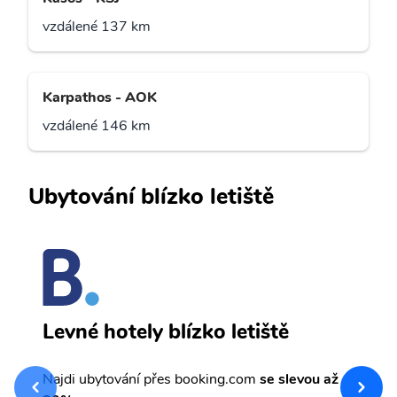
vzdálené 137 km
Karpathos - AOK
vzdálené 146 km
Ubytování blízko letiště
A
Levné hotely blízko letiště
sv
Př
Najdi ubytování přes booking.com
se slevou až
et