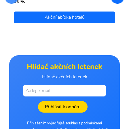
30%.
Akční abídka hotelů
Hlídač akčních letenek
Hlídač akčních letenek
Přihlásit k odběru
Přihlášením vyjadřuješ souhlas s podmínkami