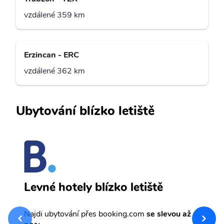
vzdálené 359 km
Erzincan - ERC
vzdálené 362 km
Ubytování blízko letiště
A
Levné hotely blízko letiště
sv
Př
Najdi ubytování přes booking.com
se slevou až
et