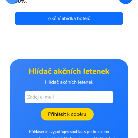
30%.
Akční abídka hotelů
Hlídač akčních letenek
Hlídač akčních letenek
Přihlásit k odběru
Přihlášením vyjadřuješ souhlas s podmínkami