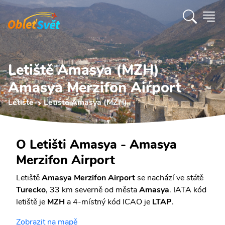
Letiště Amasya (MZH)
Amasya Merzifon Airport
Letiště
Letiště Amasya (MZH)
O Letišti Amasya - Amasya
Merzifon Airport
Letiště
Amasya Merzifon Airport
se nachází ve státě
Turecko
, 33 km severně od města
Amasya
. IATA kód
letiště je
MZH
a 4-místný kód ICAO je
LTAP
.
Zobrazit na mapě