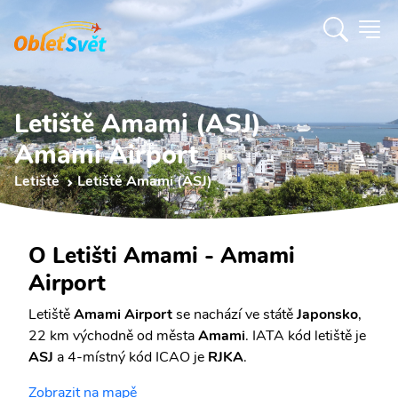
Letiště Amami (ASJ)
Amami Airport
Letiště
Letiště Amami (ASJ)
O Letišti Amami - Amami
Airport
Letiště
Amami Airport
se nachází ve státě
Japonsko
,
22 km východně od města
Amami
. IATA kód letiště je
ASJ
a 4-místný kód ICAO je
RJKA
.
Zobrazit na mapě