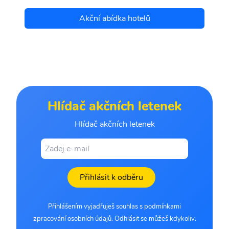
Akční abídka hotelů
Hlídač akčních letenek
Hlídač akčních letenek
Přihlásit k odběru
Přihlášením vyjadřuješ souhlas s podmínkami
zpracování osobních údajů. Odhlásit se můžeš kdykoliv.