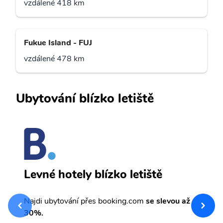
vzdálené 418 km
Fukue Island - FUJ
vzdálené 478 km
Ubytování blízko letiště
A
Levné hotely blízko letiště
sv
Př
Najdi ubytování přes booking.com
se slevou až
et
30%.