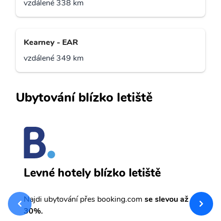
vzdálené 338 km
Kearney - EAR
vzdálené 349 km
Ubytování blízko letiště
A
Levné hotely blízko letiště
sv
Př
Najdi ubytování přes booking.com
se slevou až
et
30%.