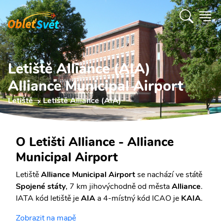
Letiště Alliance (AIA)
Alliance Municipal Airport
Letiště
Letiště Alliance (AIA)
O Letišti Alliance - Alliance
Municipal Airport
Letiště
Alliance Municipal Airport
se nachází ve státě
Spojené státy
, 7 km jihovýchodně od města
Alliance
.
IATA kód letiště je
AIA
a 4-místný kód ICAO je
KAIA
.
Zobrazit na mapě