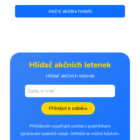
Akční abídka hotelů
Hlídač akčních letenek
Hlídač akčních letenek
Přihlásit k odběru
Přihlášením vyjadřuješ souhlas s podmínkami
zpracování osobních údajů. Odhlásit se můžeš kdykoliv.