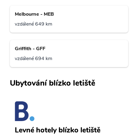
Melbourne - MEB
vzdálené 649 km
Griffith - GFF
vzdálené 694 km
Ubytování blízko letiště
A
Levné hotely blízko letiště