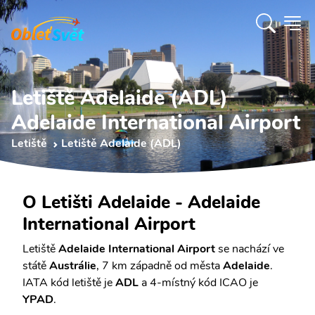
Letiště Adelaide (ADL)
Adelaide International Airport
Letiště
Letiště Adelaide (ADL)
O Letišti Adelaide - Adelaide
International Airport
Letiště
Adelaide International Airport
se nachází ve
státě
Austrálie
, 7 km západně od města
Adelaide
.
IATA kód letiště je
ADL
a 4-místný kód ICAO je
YPAD
.