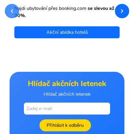
sv
Př
Najdi ubytování přes booking.com
se slevou až
et
30%.
Akční abídka hotelů
Hlídač akčních letenek
Hlídač akčních letenek
Přihlásit k odběru