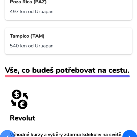
Poza Rica (PAZ)
497 km od Uruapan
Tampico (TAM)
540 km od Uruapan
Vše, co budeš potřebovat na cestu.
Revolut
Výhodné kurzy
a
výběry zdarma kdekoliv na světě.