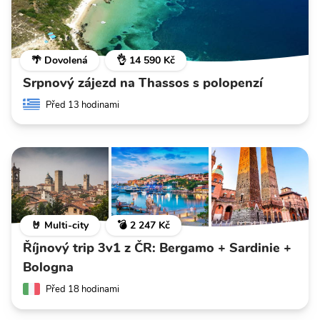
🌴 Dovolená
👌 14 590 Kč
Srpnový zájezd na Thassos s polopenzí
Před 13 hodinami
🤘 Multi-city
💣 2 247 Kč
Říjnový trip 3v1 z ČR: Bergamo + Sardinie +
Bologna
Před 18 hodinami