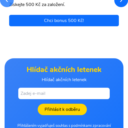
Získejte 500 Kč za založení.
Chci bonus 500 Kč!
Hlídač akčních letenek
Hlídač akčních letenek
Přihlásit k odběru
Přihlášením vyjadřuješ souhlas s podmínkami zpracování