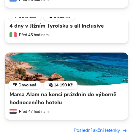
🌴 Dovolená
💣 6 318 Kč
4 dny v Jižním Tyrolsku s all Inclusive
Před 45 hodinami
🌴 Dovolená
🚀 14 190 Kč
Marsa Alam na konci prázdnin do výborně
hodnoceného hotelu
Před 47 hodinami
Poslední akční letenky