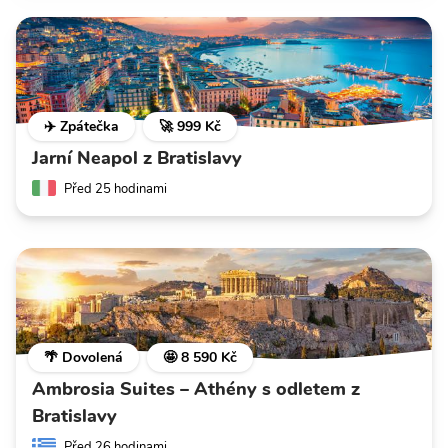
✈️ Zpátečka
🚀 999 Kč
Jarní Neapol z Bratislavy
Před 25 hodinami
🌴 Dovolená
🤩 8 590 Kč
Ambrosia Suites – Athény s odletem z
Bratislavy
Před 26 hodinami