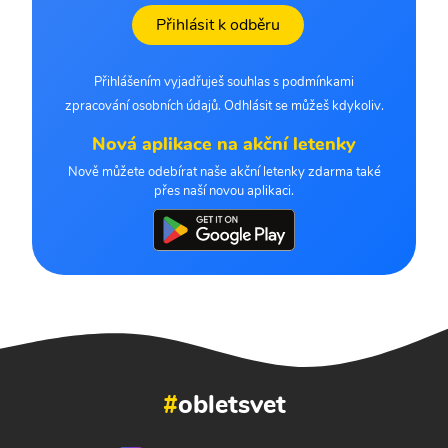
Přihlásit k odběru
Přihlášením vyjadřuješ souhlas s podmínkami
zpracování osobních údajů. Odhlásit se můžeš kdykoliv.
Nová aplikace na akční letenky
Nově můžete odebírat naše akční letenky zdarma také
přes naší novou aplikaci.
#
obletsvet