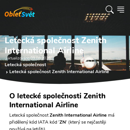
Letecká společnost Zenith
International Airline
Aktualizováno 09.08 2026
Letecká společnost
Letecká společnost Zenith International Airline
O letecké společnosti Zenith
International Airline
Letecká společnost
Zenith International Airline
má
přidělený kód IATA kód '
ZN
' (který se nejčastěji
používá na letišti).