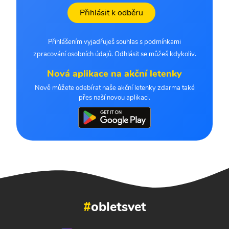
Přihlásit k odběru
Přihlášením vyjadřuješ souhlas s podmínkami
zpracování osobních údajů. Odhlásit se můžeš kdykoliv.
Nová aplikace na akční letenky
Nově můžete odebírat naše akční letenky zdarma také
přes naší novou aplikaci.
#
obletsvet