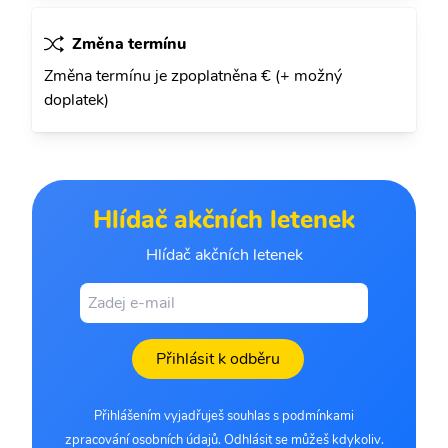
Změna termínu
Změna termínu je zpoplatněna € (+ možný
doplatek)
Hlídač akčních letenek
Hlídač akčních letenek
Přihlásit k odběru
Přihlášením vyjadřuješ souhlas s podmínkami
zpracování osobních údajů. Odhlásit se můžeš kdykoliv.