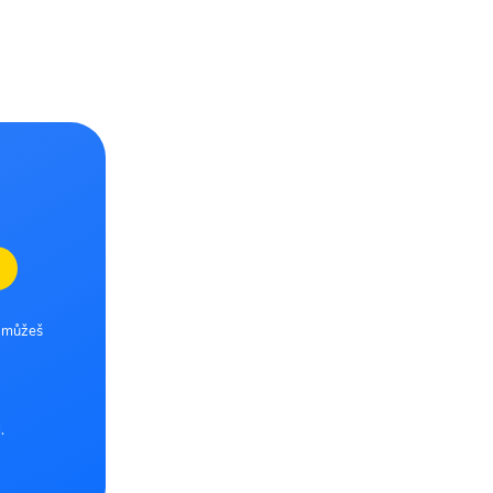
e můžeš
.