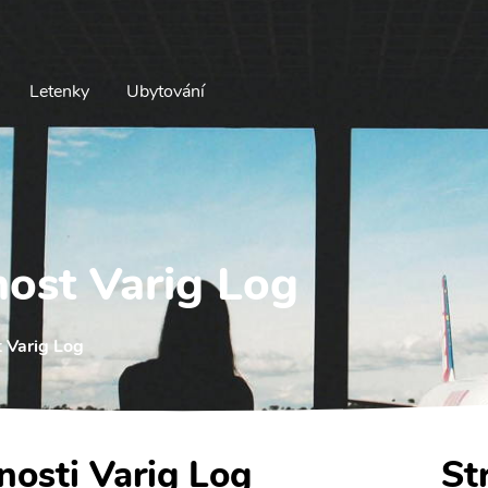
Letenky
Ubytování
nost Varig Log
 Varig Log
nosti Varig Log
St