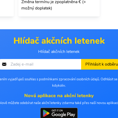
Změna termínu je zpoplatněna € (+
možný doplatek)
Hlídač akčních letenek
Hlídač akčních letenek
Přihlásit k odběru
šením vyjadřuješ souhlas s podmínkami zpracování osobních údajů. Odhlásit s
kdykoliv.
Nová aplikace na akční letenky
Nově můžete odebírat naše akční letenky zdarma také přes naší novou aplikaci