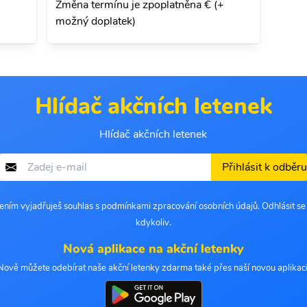
Změna termínu je zpoplatněna € (+
možný doplatek)
Hlídač akčních letenek
Hlídač akčních letenek
Přihlásit k odběru
šením vyjadřuješ souhlas s podmínkami zpracování osobních údajů. Odhlásit s
kdykoliv.
Nová aplikace na akční letenky
Nově můžete odebírat naše akční letenky zdarma také přes naší novou aplikaci