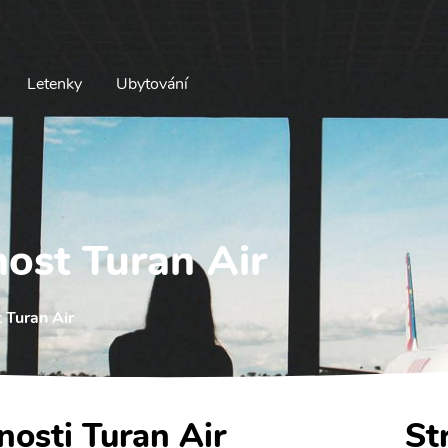
Letenky
Ubytování
nost Turan Air
 Turan Air
nosti Turan Air
St