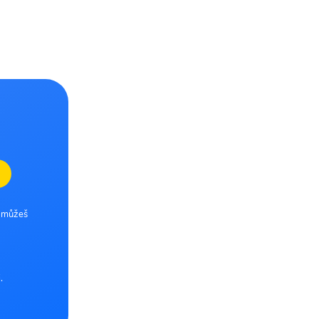
e můžeš
.