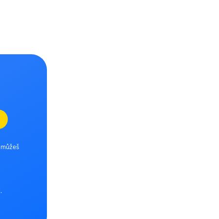
e můžeš
.