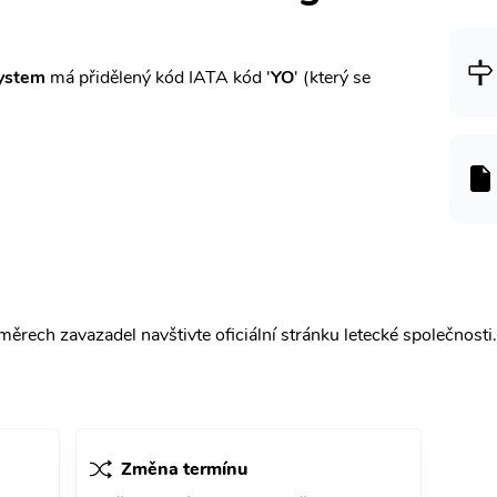
ystem
má přidělený kód IATA kód '
YO
' (který se
ěrech zavazadel navštivte oficiální stránku letecké společnosti.
Změna termínu