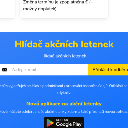
Změna termínu je zpoplatněna € (+
možný doplatek)
Hlídač akčních letenek
Hlídač akčních letenek
Přihlásit k odběru
šením vyjadřuješ souhlas s podmínkami zpracování osobních údajů. Odhlásit s
kdykoliv.
Nová aplikace na akční letenky
Nově můžete odebírat naše akční letenky zdarma také přes naší novou aplikaci