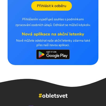
Přihlásit k odběru
Přihlášením vyjadřuješ souhlas s podmínkami
zpracování osobních údajů. Odhlásit se můžeš kdykoliv.
Nová aplikace na akční letenky
Nově můžete odebírat naše akční letenky zdarma také
přes naší novou aplikaci.
#
obletsvet