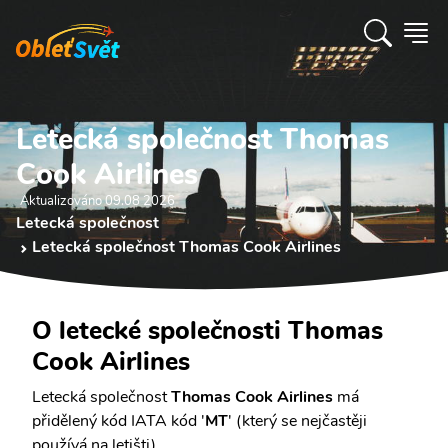
Letecká společnost Thomas
Cook Airlines
Aktualizováno 09.08 2026
Letecká společnost
Letecká společnost Thomas Cook Airlines
O letecké společnosti Thomas
Cook Airlines
Letecká společnost
Thomas Cook Airlines
má
přidělený kód IATA kód '
MT
' (který se nejčastěji
používá na letišti).