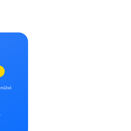
e můžeš
.