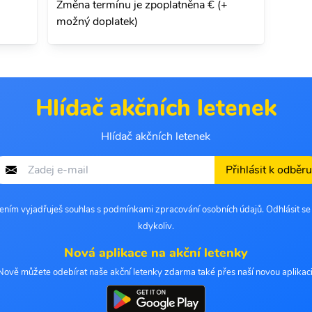
Změna termínu je zpoplatněna € (+
možný doplatek)
Hlídač akčních letenek
Hlídač akčních letenek
Přihlásit k odběru
šením vyjadřuješ souhlas s podmínkami zpracování osobních údajů. Odhlásit s
kdykoliv.
Nová aplikace na akční letenky
Nově můžete odebírat naše akční letenky zdarma také přes naší novou aplikaci