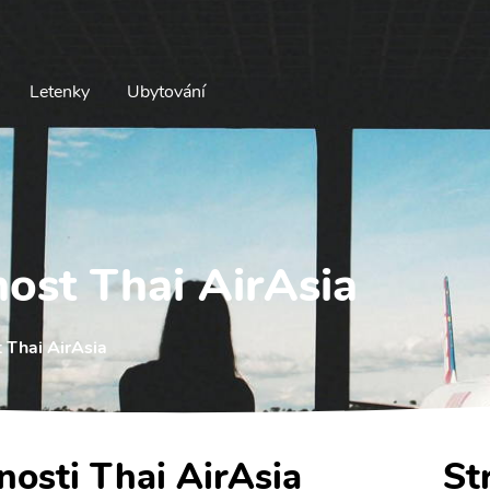
Letenky
Ubytování
nost Thai AirAsia
 Thai AirAsia
nosti Thai AirAsia
St