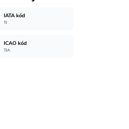
IATA kód
TJ
ICAO kód
TJA