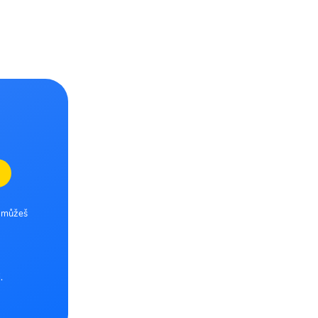
e můžeš
.