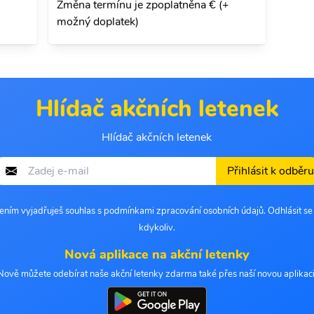
Změna termínu je zpoplatněna € (+
možný doplatek)
Hlídač akčních letenek
Hlídač akčních letenek
Přihlásit k odběru
šením vyjadřuješ souhlas s podmínkami zpracování osobních údajů. Odhlásit s
kdykoliv.
Nová aplikace na akční letenky
Nově můžete odebírat naše akční letenky zdarma také přes naší novou aplikaci