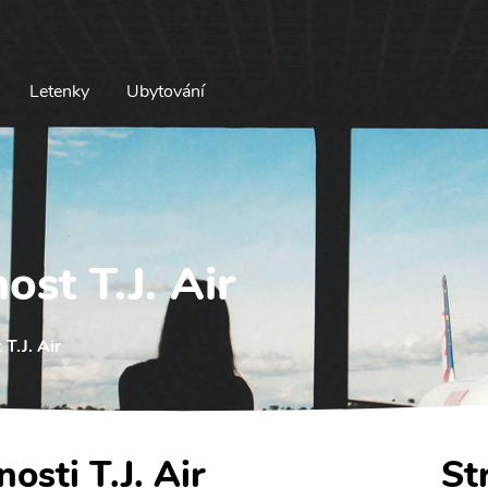
Letenky
Ubytování
ost T.J. Air
T.J. Air
osti T.J. Air
St