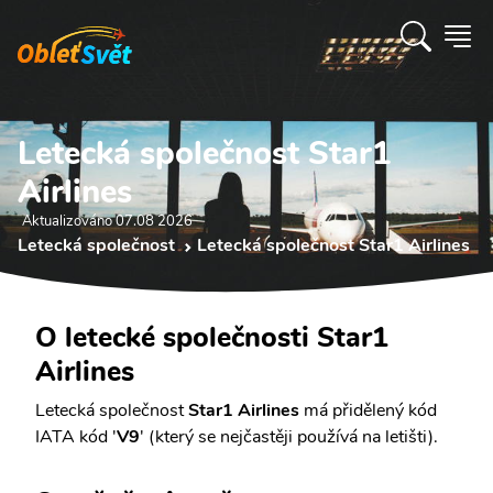
Letecká společnost Star1
Airlines
Aktualizováno 07.08 2026
Letecká společnost
Letecká společnost Star1 Airlines
O letecké společnosti Star1
Airlines
Letecká společnost
Star1 Airlines
má přidělený kód
IATA kód '
V9
' (který se nejčastěji používá na letišti).