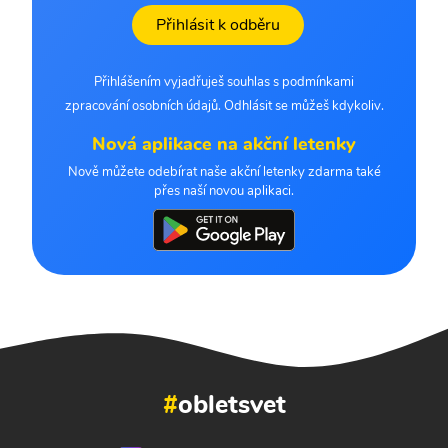
Přihlásit k odběru
Přihlášením vyjadřuješ souhlas s podmínkami
zpracování osobních údajů. Odhlásit se můžeš kdykoliv.
Nová aplikace na akční letenky
Nově můžete odebírat naše akční letenky zdarma také
přes naší novou aplikaci.
#
obletsvet