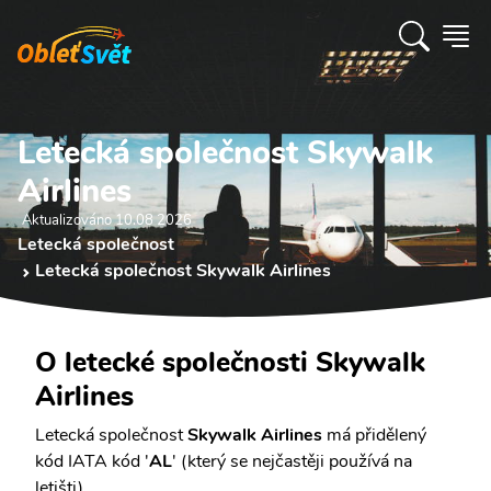
Letecká společnost Skywalk
Airlines
Aktualizováno 10.08 2026
Letecká společnost
Letecká společnost Skywalk Airlines
O letecké společnosti Skywalk
Airlines
Letecká společnost
Skywalk Airlines
má přidělený
kód IATA kód '
AL
' (který se nejčastěji používá na
letišti).