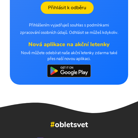
Přihlásit k odběru
Přihlášením vyjadřuješ souhlas s podmínkami
zpracování osobních údajů. Odhlásit se můžeš kdykoliv.
Nová aplikace na akční letenky
Nově můžete odebírat naše akční letenky zdarma také
přes naší novou aplikaci.
#
obletsvet