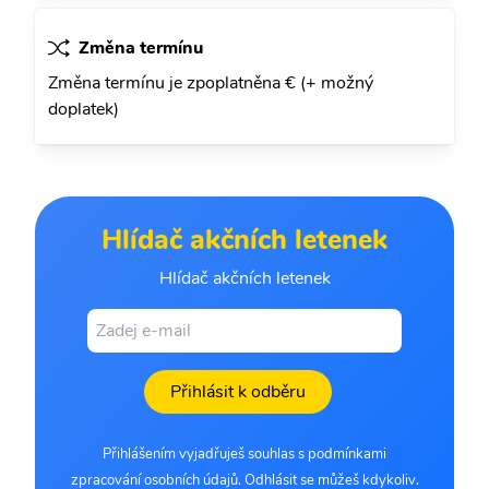
Změna termínu
Změna termínu je zpoplatněna € (+ možný
doplatek)
Hlídač akčních letenek
Hlídač akčních letenek
Přihlásit k odběru
Přihlášením vyjadřuješ souhlas s podmínkami
zpracování osobních údajů. Odhlásit se můžeš kdykoliv.