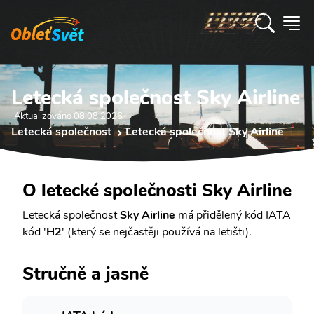
Letecká společnost Sky Airline
Aktualizováno 08.08 2026
Letecká společnost
Letecká společnost Sky Airline
O letecké společnosti Sky Airline
Letecká společnost
Sky Airline
má přidělený kód IATA
kód '
H2
' (který se nejčastěji používá na letišti).
Stručně a jasně