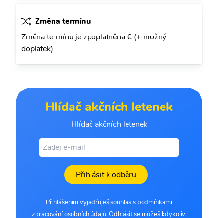
Změna termínu
Změna termínu je zpoplatněna € (+ možný
doplatek)
Hlídač akčních letenek
Hlídač akčních letenek
Přihlásit k odběru
Přihlášením vyjadřuješ souhlas s podmínkami
zpracování osobních údajů. Odhlásit se můžeš kdykoliv.