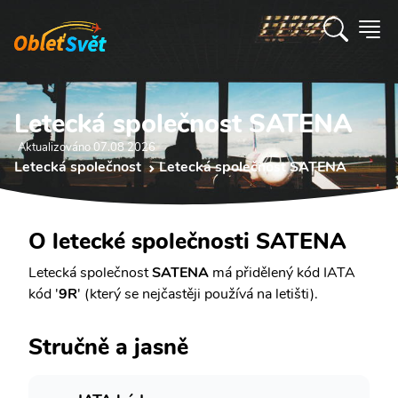
Letecká společnost SATENA
Aktualizováno 07.08 2026
Letecká společnost
Letecká společnost SATENA
O letecké společnosti SATENA
Letecká společnost
SATENA
má přidělený kód IATA
kód '
9R
' (který se nejčastěji používá na letišti).
Stručně a jasně