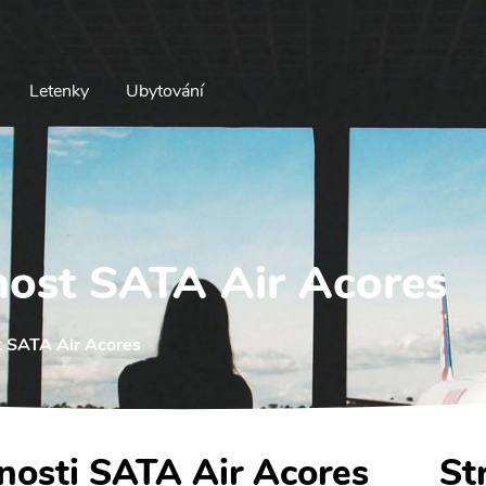
Letenky
Ubytování
nost SATA Air Acores
t SATA Air Acores
čnosti SATA Air Acores
St