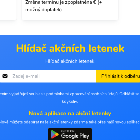
Změna termínu je zpoplatněna € (+
možný doplatek)
Hlídač akčních letenek
Hlídač akčních letenek
Přihlásit k odběru
šením vyjadřuješ souhlas s podmínkami zpracování osobních údajů. Odhlásit s
kdykoliv.
Nová aplikace na akční letenky
Nově můžete odebírat naše akční letenky zdarma také přes naší novou aplikaci