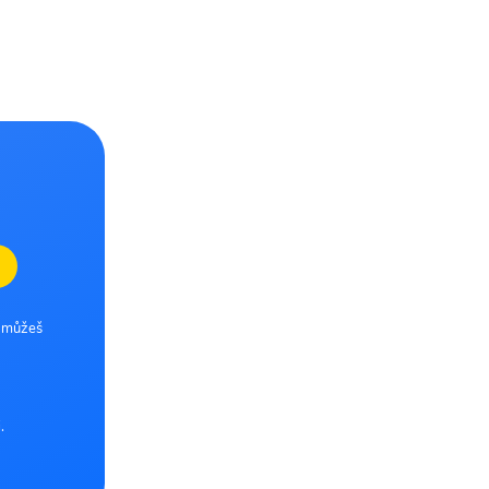
e můžeš
.