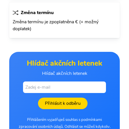
Změna termínu
Změna termínu je zpoplatněna € (+ možný
doplatek)
Hlídač akčních letenek
Hlídač akčních letenek
Přihlásit k odběru
Přihlášením vyjadřuješ souhlas s podmínkami
zpracování osobních údajů. Odhlásit se můžeš kdykoliv.