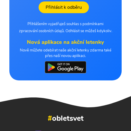
Přihlásit k odběru
Přihlášením vyjadřuješ souhlas s podmínkami
zpracování osobních údajů. Odhlásit se můžeš kdykoliv.
Nová aplikace na akční letenky
Nově můžete odebírat naše akční letenky zdarma také
přes naší novou aplikaci.
#
obletsvet