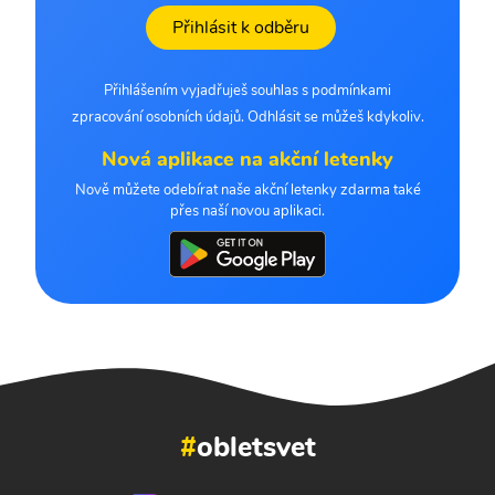
Přihlásit k odběru
Přihlášením vyjadřuješ souhlas s podmínkami
zpracování osobních údajů. Odhlásit se můžeš kdykoliv.
Nová aplikace na akční letenky
Nově můžete odebírat naše akční letenky zdarma také
přes naší novou aplikaci.
#
obletsvet