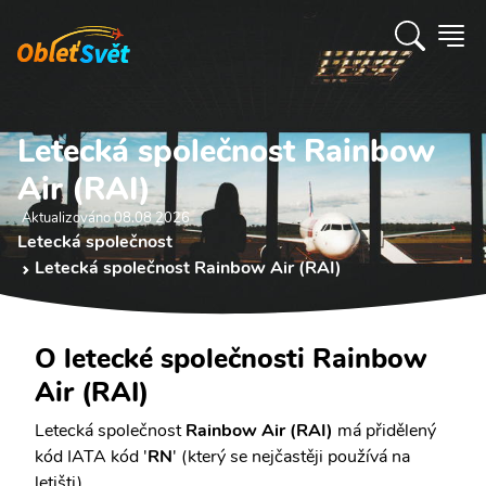
Letecká společnost Rainbow
Air (RAI)
Aktualizováno 08.08 2026
Letecká společnost
Letecká společnost Rainbow Air (RAI)
O letecké společnosti Rainbow
Air (RAI)
Letecká společnost
Rainbow Air (RAI)
má přidělený
kód IATA kód '
RN
' (který se nejčastěji používá na
letišti).