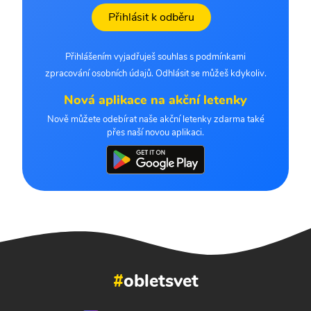
Přihlásit k odběru
Přihlášením vyjadřuješ souhlas s podmínkami
zpracování osobních údajů. Odhlásit se můžeš kdykoliv.
Nová aplikace na akční letenky
Nově můžete odebírat naše akční letenky zdarma také
přes naší novou aplikaci.
#
obletsvet