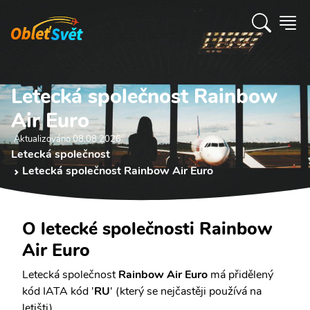
Letecká společnost Rainbow
Air Euro
Aktualizováno 08.08 2026
Letecká společnost
Letecká společnost Rainbow Air Euro
O letecké společnosti Rainbow
Air Euro
Letecká společnost
Rainbow Air Euro
má přidělený
kód IATA kód '
RU
' (který se nejčastěji používá na
letišti).