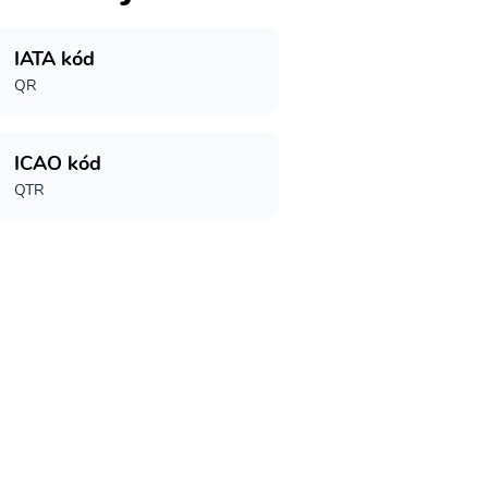
IATA kód
QR
ICAO kód
QTR