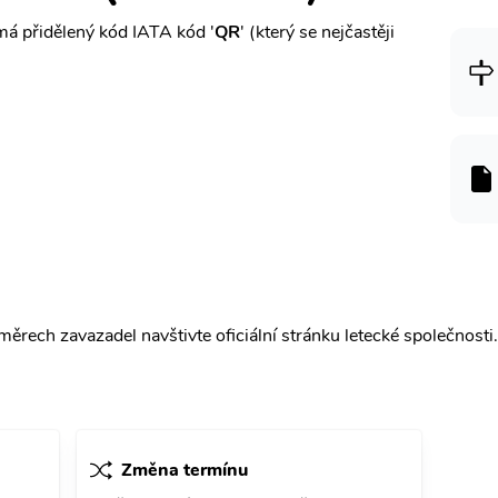
á přidělený kód IATA kód '
QR
' (který se nejčastěji
ěrech zavazadel navštivte oficiální stránku letecké společnosti.
Změna termínu