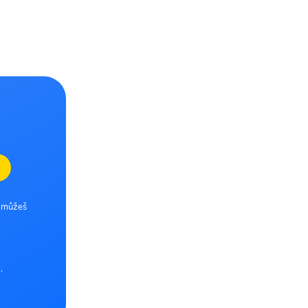
e můžeš
.