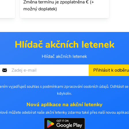
Změna termínu je zpoplatněna € (+
možný doplatek)
Hlídač akčních letenek
Hlídač akčních letenek
Přihlásit k odběru
šením vyjadřuješ souhlas s podmínkami zpracování osobních údajů. Odhlásit s
kdykoliv.
Nová aplikace na akční letenky
Nově můžete odebírat naše akční letenky zdarma také přes naší novou aplikaci