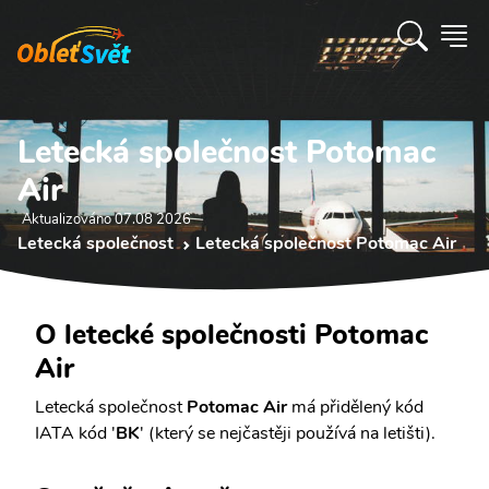
Letecká společnost Potomac
Air
Aktualizováno 07.08 2026
Letecká společnost
Letecká společnost Potomac Air
O letecké společnosti Potomac
Air
Letecká společnost
Potomac Air
má přidělený kód
IATA kód '
BK
' (který se nejčastěji používá na letišti).