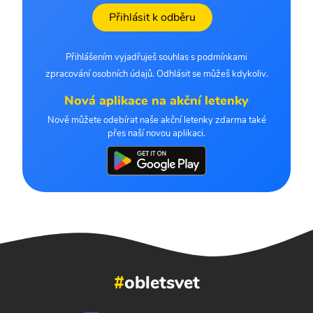
Přihlásit k odběru
Přihlášením vyjadřuješ souhlas s podmínkami
zpracování osobních údajů. Odhlásit se můžeš kdykoliv.
Nová aplikace na akční letenky
Nově můžete odebírat naše akční letenky zdarma také
přes naší novou aplikaci.
#
obletsvet