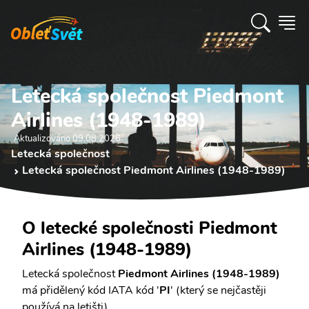
Letecká společnost Piedmont
Airlines (1948-1989)
Aktualizováno 09.08 2026
Letecká společnost
Letecká společnost Piedmont Airlines (1948-1989)
O letecké společnosti Piedmont
Airlines (1948-1989)
Letecká společnost
Piedmont Airlines (1948-1989)
má přidělený kód IATA kód '
PI
' (který se nejčastěji
používá na letišti).