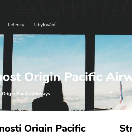
Letenky
Ubytování
ost Origin Pacific Air
 Origin Pacific Airways
nosti Origin Pacific
St