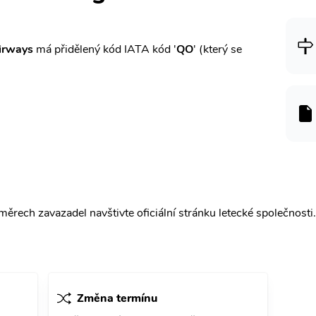
Airways
má přidělený kód IATA kód '
QO
' (který se
ěrech zavazadel navštivte oficiální stránku letecké společnosti.
Změna termínu