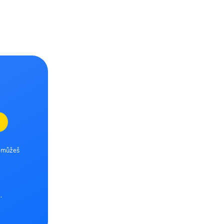
e můžeš
.