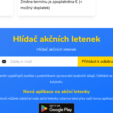
Změna termínu je zpoplatněna € (+
možný doplatek)
Hlídač akčních letenek
Hlídač akčních letenek
Přihlásit k odběru
šením vyjadřuješ souhlas s podmínkami zpracování osobních údajů. Odhlásit s
kdykoliv.
Nová aplikace na akční letenky
Nově můžete odebírat naše akční letenky zdarma také přes naší novou aplikaci