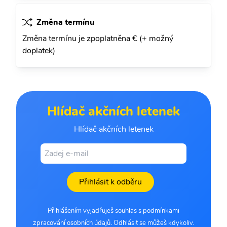
Změna termínu
Změna termínu je zpoplatněna € (+ možný
doplatek)
Hlídač akčních letenek
Hlídač akčních letenek
Přihlásit k odběru
Přihlášením vyjadřuješ souhlas s podmínkami
zpracování osobních údajů. Odhlásit se můžeš kdykoliv.