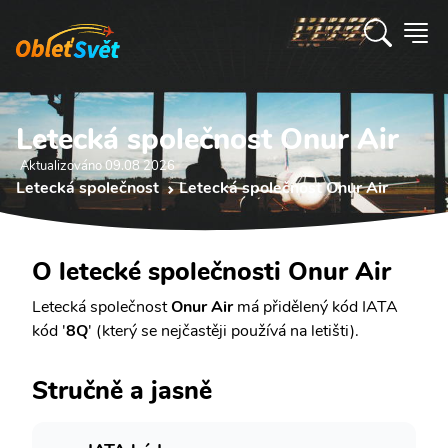
Letecká společnost Onur Air
Aktualizováno 09.08 2026
Letecká společnost
Letecká společnost Onur Air
O letecké společnosti Onur Air
Letecká společnost
Onur Air
má přidělený kód IATA
kód '
8Q
' (který se nejčastěji používá na letišti).
Stručně a jasně