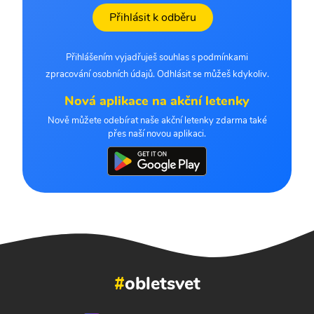
Přihlásit k odběru
Přihlášením vyjadřuješ souhlas s podmínkami
zpracování osobních údajů. Odhlásit se můžeš kdykoliv.
Nová aplikace na akční letenky
Nově můžete odebírat naše akční letenky zdarma také
přes naší novou aplikaci.
#
obletsvet