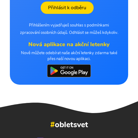
Přihlásit k odběru
Přihlášením vyjadřuješ souhlas s podmínkami
zpracování osobních údajů. Odhlásit se můžeš kdykoliv.
Nová aplikace na akční letenky
Nově můžete odebírat naše akční letenky zdarma také
přes naší novou aplikaci.
#
obletsvet