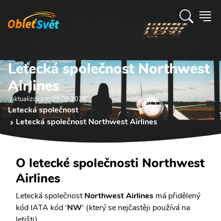
Letecká společnost Northwest
Airlines
Aktualizováno 09.08 2026
Letecká společnost
Letecká společnost Northwest Airlines
O letecké společnosti Northwest
Airlines
Letecká společnost
Northwest Airlines
má přidělený
kód IATA kód '
NW
' (který se nejčastěji používá na
letišti).