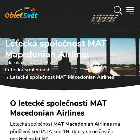
Letecká společnost MAT
Macedonian Airlines
Aktualizováno 08.08 2026
Letecká společnost
Letecká společnost MAT Macedonian Airlines
O letecké společnosti MAT
Macedonian Airlines
Letecká společnost
MAT Macedonian Airlines
má
přidělený kód IATA kód '
IN
' (který se nejčastěji
používá na letišti).