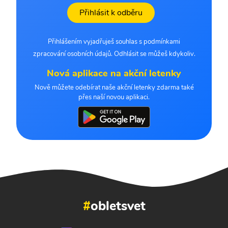
Přihlásit k odběru
Přihlášením vyjadřuješ souhlas s podmínkami
zpracování osobních údajů. Odhlásit se můžeš kdykoliv.
Nová aplikace na akční letenky
Nově můžete odebírat naše akční letenky zdarma také
přes naší novou aplikaci.
#
obletsvet